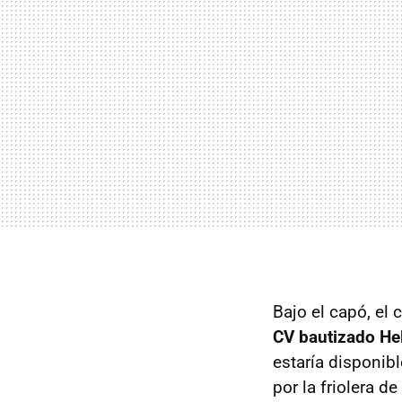
Bajo el capó, el 
CV bautizado He
estaría disponib
por la friolera d