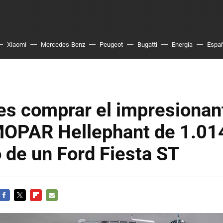
Xiaomi
Mercedes-Benz
Peugeot
Bugatti
Energía
Espa
es comprar el impresionan
MOPAR Hellephant de 1.01
o de un Ford Fiesta ST
FACEBOOK
TWITTER
FLIPBOARD
E-
MAIL