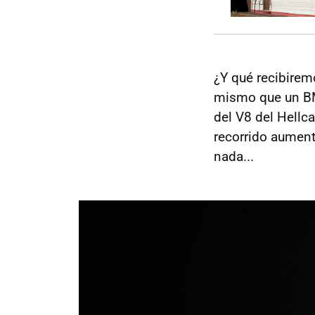
¿Y qué recibirem
mismo que un BMW
del V8 del Hellc
recorrido aument
nada...