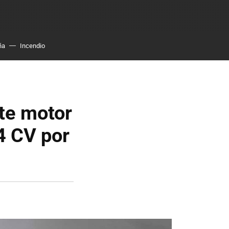
ña
Incendio
te motor
4 CV por