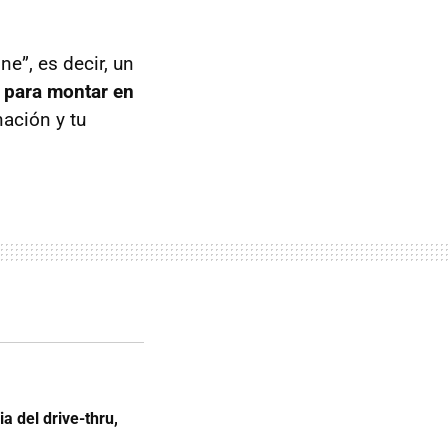
e”, es decir, un
o para montar en
ación y tu
ia del drive-thru,