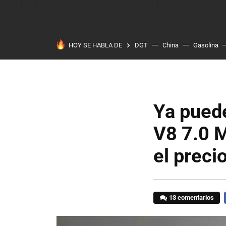
HOY SE HABLA DE
DGT
China
Gasolina
Ya pued
V8 7.0 
el preci
13 comentarios