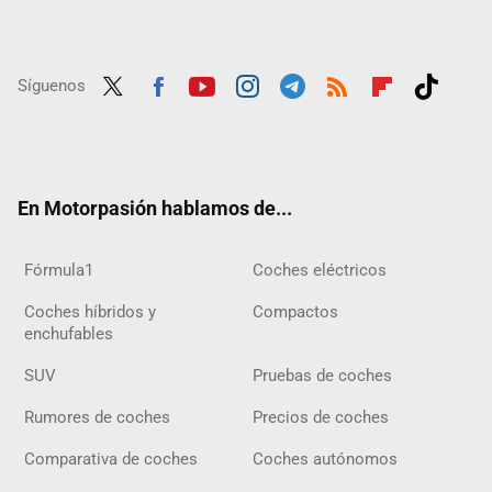
Síguenos
Twit
Fac
Yout
Inst
Tele
RSS
Flip
Tikt
ter
ebo
ube
agra
gra
boar
ok
ok
m
m
d
En Motorpasión hablamos de...
Fórmula1
Coches eléctricos
Coches híbridos y
Compactos
enchufables
SUV
Pruebas de coches
Rumores de coches
Precios de coches
Comparativa de coches
Coches autónomos