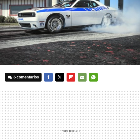
6 comentarios
FACEBOOK
TWITTER
FLIPBOARD
E-
WHATSAPP
MAIL