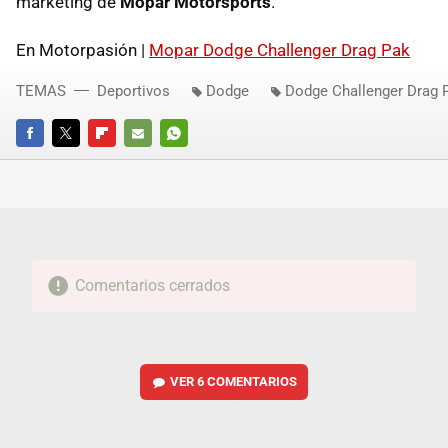
marketing de
Mopar Motorsports
.
En Motorpasión |
Mopar Dodge Challenger Drag Pak
TEMAS
Deportivos
Dodge
Dodge Challenger Drag 
FACEBOOK
TWITTER
FLIPBOARD
E-
WHATSAPP
MAIL
Comentarios cerrados
VER
6 COMENTARIOS