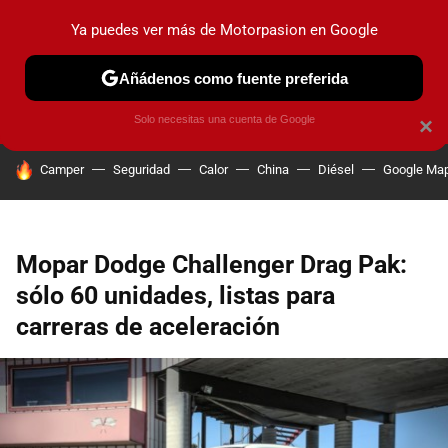
Ya puedes ver más de Motorpasion en Google
PRUEBAS
COCHES ELÉCTRICOS
OBSERVATORIO
F1
Añádenos como fuente preferida
Solo necesitas una cuenta de Google
×
HOY SE HABLA DE
Camper
Seguridad
Calor
China
Diésel
Google Ma
Mopar Dodge Challenger Drag Pak:
sólo 60 unidades, listas para
carreras de aceleración