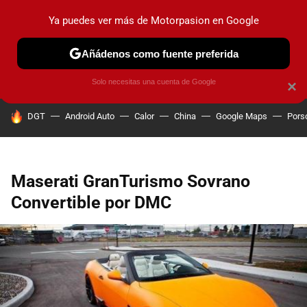
Ya puedes ver más de Motorpasion en Google
PRUEBAS
COCHES ELÉCTRICOS
OBSERVATORIO
F1
Añádenos como fuente preferida
Solo necesitas una cuenta de Google
×
HOY SE HABLA DE
DGT
Android Auto
Calor
China
Google Maps
Pors
Maserati GranTurismo Sovrano
Convertible por DMC