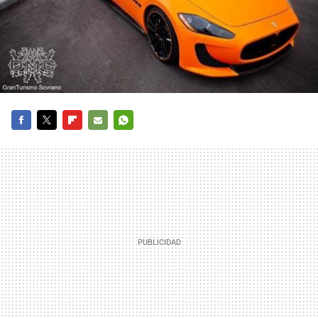
FACEBOOK
TWITTER
FLIPBOARD
E-
WHATSAPP
MAIL