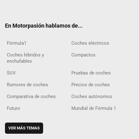
Twit
Fac
Yout
Inst
Tele
RSS
Flip
Tikt
ter
ebo
ube
agra
gra
boar
ok
ok
m
m
d
En Motorpasión hablamos de...
Fórmula1
Coches eléctricos
Coches híbridos y
Compactos
enchufables
SUV
Pruebas de coches
Rumores de coches
Precios de coches
Comparativa de coches
Coches autónomos
Futuro
Mundial de Fórmula 1
VER MÁS TEMAS