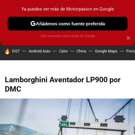
Ya puedes ver más de Motorpasion en Google
MENÚ
NUEVO
Añádenos como fuente preferida
PRUEBAS
COCHES ELÉCTRICOS
OBSERVATORIO
F1
Solo necesitas una cuenta de Google
×
HOY SE HABLA DE
DGT
Android Auto
Calor
China
Google Maps
Pors
Lamborghini Aventador LP900 por
DMC