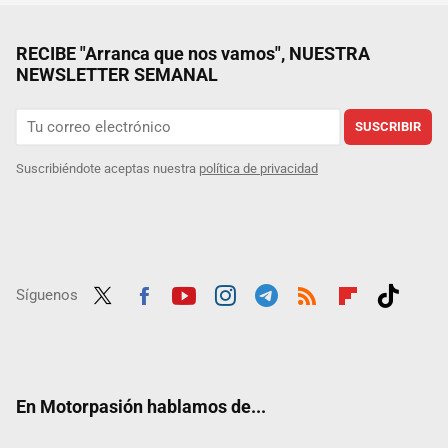
RECIBE "Arranca que nos vamos", NUESTRA
NEWSLETTER SEMANAL
SUSCRIBIR
Suscribiéndote aceptas nuestra
política de privacidad
Síguenos
Twit
Fac
Yout
Inst
Tele
RSS
Flip
Tikt
ter
ebo
ube
agra
gra
boar
ok
ok
m
m
d
En Motorpasión hablamos de...