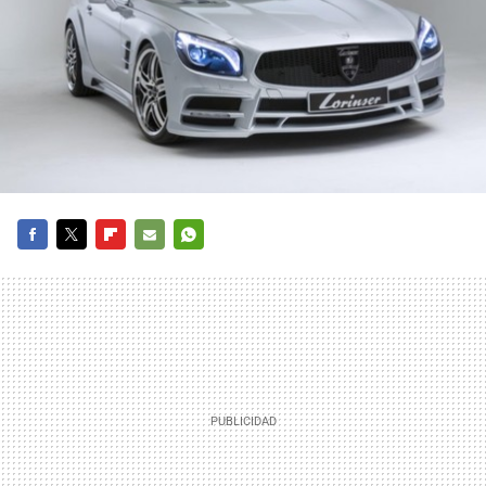
FACEBOOK
TWITTER
FLIPBOARD
E-
WHATSAPP
MAIL