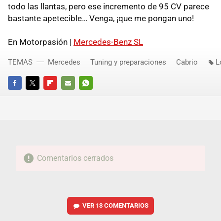
todo las llantas, pero ese incremento de 95 CV parece
bastante apetecible… Venga, ¡que me pongan uno!
En Motorpasión |
Mercedes-Benz SL
TEMAS
Mercedes
Tuning y preparaciones
Cabrio
L
FACEBOOK
TWITTER
FLIPBOARD
E-
WHATSAPP
MAIL
Comentarios cerrados
VER
13 COMENTARIOS