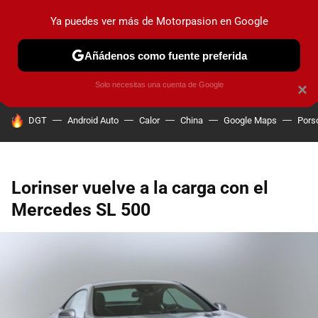
Ya puedes ver más de Motorpasion en Google
PRUEBAS
COCHES ELÉCTRICOS
OBSERVATORIO
F1
Añádenos como fuente preferida
Solo necesitas una cuenta de Google
×
HOY SE HABLA DE
DGT
Android Auto
Calor
China
Google Maps
Pors
Lorinser vuelve a la carga con el
Mercedes SL 500