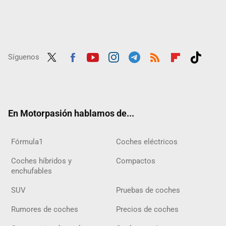
Síguenos
Twit
Fac
Yout
Inst
Tele
RSS
Flip
Tikt
ter
ebo
ube
agra
gra
boar
ok
ok
m
m
d
En Motorpasión hablamos de...
Fórmula1
Coches eléctricos
Coches híbridos y
Compactos
enchufables
SUV
Pruebas de coches
Rumores de coches
Precios de coches