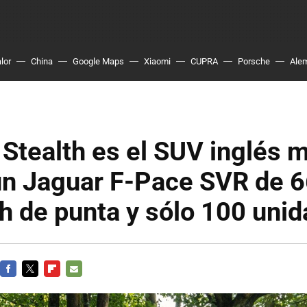
lor
China
Google Maps
Xiaomi
CUPRA
Porsche
Ale
r Stealth es el SUV inglés 
un Jaguar F-Pace SVR de 6
h de punta y sólo 100 uni
FACEBOOK
TWITTER
FLIPBOARD
E-
MAIL