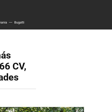
mania
Bugatti
más
66 CV,
dades