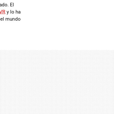
ado. El
SVR
y lo ha
 del mundo