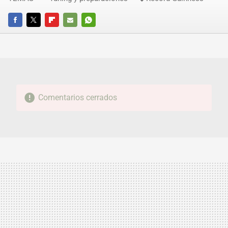
FACEBOOK
TWITTER
FLIPBOARD
E-
WHATSAPP
MAIL
Comentarios cerrados