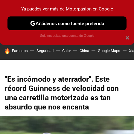
Ya puedes ver más de Motorpasion en Google
PRUEBAS
COCHES ELÉCTRICOS
OBSERVATORIO
F1
Añádenos como fuente preferida
Solo necesitas una cuenta de Google
×
HOY SE HABLA DE
Famosos
Seguridad
Calor
China
Google Maps
Xi
"Es incómodo y aterrador". Este
récord Guinness de velocidad con
una carretilla motorizada es tan
absurdo que nos encanta