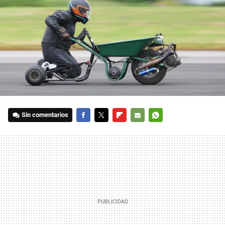
Sin comentarios
FACEBOOK
TWITTER
FLIPBOARD
E-
WHATSAPP
MAIL