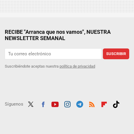
RECIBE "Arranca que nos vamos", NUESTRA
NEWSLETTER SEMANAL
SUSCRIBIR
Suscribiéndote aceptas nuestra
política de privacidad
Síguenos
Twit
Fac
Yout
Inst
Tele
RSS
Flip
Tikt
ter
ebo
ube
agra
gra
boar
ok
ok
m
m
d