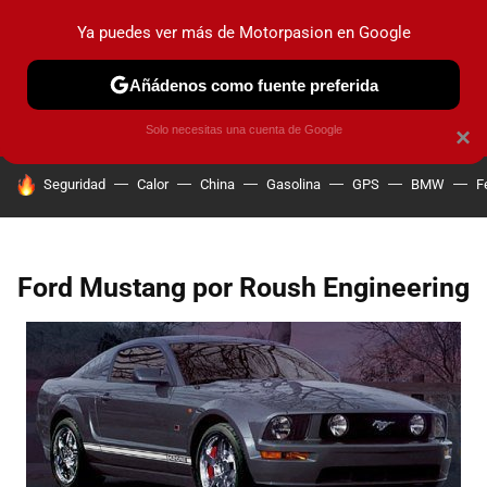
Ya puedes ver más de Motorpasion en Google
PRUEBAS
COCHES ELÉCTRICOS
OBSERVATORIO
F1
Añádenos como fuente preferida
Solo necesitas una cuenta de Google
×
HOY SE HABLA DE
Seguridad
Calor
China
Gasolina
GPS
BMW
F
Ford Mustang por Roush Engineering