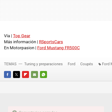
Vía |
Top Gear
Más información |
RSportsCars
En Motorpasion |
Ford Mustang FR500C
TEMAS
Tuning y preparaciones
Ford
Coupés
Ford 
FACEBOOK
TWITTER
FLIPBOARD
E-
WHATSAPP
MAIL