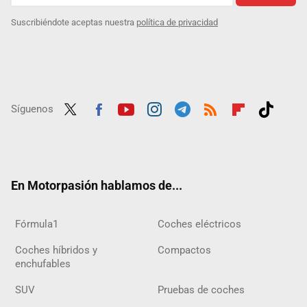
Suscribiéndote aceptas nuestra
política de privacidad
Síguenos
Twit
Fac
Yout
Inst
Tele
RSS
Flip
Tikt
ter
ebo
ube
agra
gra
boar
ok
ok
m
m
d
En Motorpasión hablamos de...
Fórmula1
Coches eléctricos
Coches híbridos y
Compactos
enchufables
SUV
Pruebas de coches