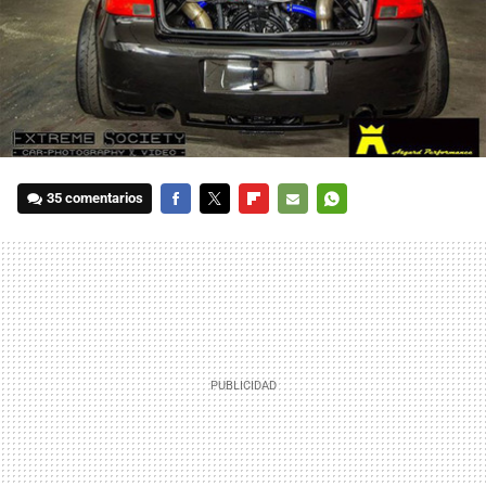
35 comentarios
FACEBOOK
TWITTER
FLIPBOARD
E-
WHATSAPP
MAIL