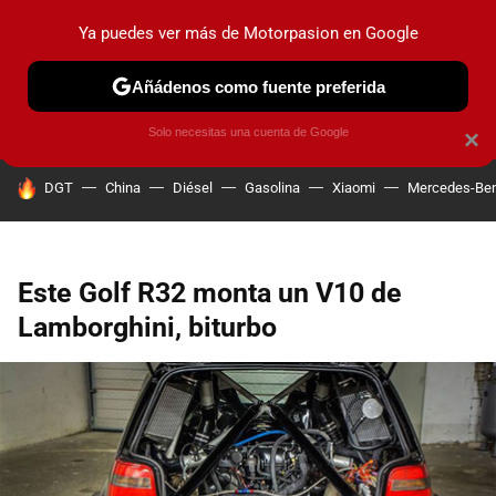
Ya puedes ver más de Motorpasion en Google
PRUEBAS
COCHES ELÉCTRICOS
OBSERVATORIO
F1
Añádenos como fuente preferida
Solo necesitas una cuenta de Google
×
HOY SE HABLA DE
DGT
China
Diésel
Gasolina
Xiaomi
Mercedes-Be
Este Golf R32 monta un V10 de
Lamborghini, biturbo