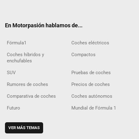
ter
ebo
ube
agra
gra
boar
ok
ok
m
m
d
En Motorpasión hablamos de...
Fórmula1
Coches eléctricos
Coches híbridos y
Compactos
enchufables
SUV
Pruebas de coches
Rumores de coches
Precios de coches
Comparativa de coches
Coches autónomos
Futuro
Mundial de Fórmula 1
VER MÁS TEMAS