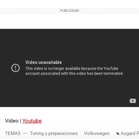
Vídeo |
Youtube
TEMAS
Tuning y preparaciones
Volkswagen
Asgard 