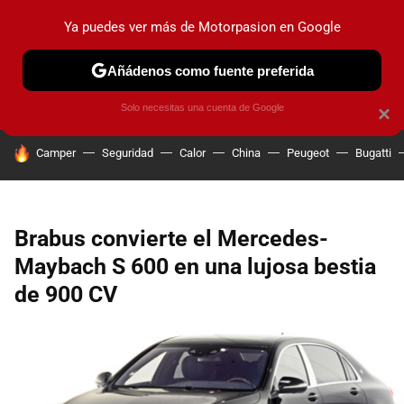
Ya puedes ver más de Motorpasion en Google
PRUEBAS
COCHES ELÉCTRICOS
OBSERVATORIO
F1
Añádenos como fuente preferida
Solo necesitas una cuenta de Google
×
HOY SE HABLA DE
Camper
Seguridad
Calor
China
Peugeot
Bugatti
Brabus convierte el Mercedes-
Maybach S 600 en una lujosa bestia
de 900 CV