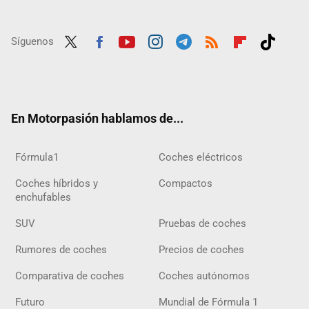
Síguenos
Twit
Fac
Yout
Inst
Tele
RSS
Flip
Tikt
ter
ebo
ube
agra
gra
boar
ok
ok
m
m
d
En Motorpasión hablamos de...
Fórmula1
Coches eléctricos
Coches híbridos y
Compactos
enchufables
SUV
Pruebas de coches
Rumores de coches
Precios de coches
Comparativa de coches
Coches autónomos
Futuro
Mundial de Fórmula 1