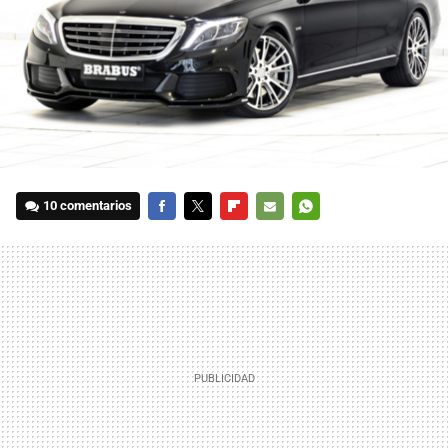
10 comentarios
FACEBOOK
TWITTER
FLIPBOARD
E-
WHATSAPP
MAIL