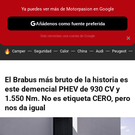
Ya puedes ver más de Motorpasion en Google
PRUEBAS
COCHES ELÉCTRICOS
OBSERVATORIO
F1
Añádenos como fuente preferida
Solo necesitas una cuenta de Google
×
HOY SE HABLA DE
Camper
Seguridad
Calor
China
Audi
Peugeot
El Brabus más bruto de la historia es
este demencial PHEV de 930 CV y
1.550 Nm. No es etiqueta CERO, pero
nos da igual