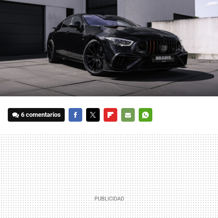
6 comentarios
FACEBOOK
TWITTER
FLIPBOARD
E-
WHATSAPP
MAIL