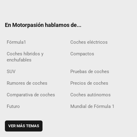
ter
ebo
ube
agra
gra
boar
ok
ok
m
m
d
En Motorpasión hablamos de...
Fórmula1
Coches eléctricos
Coches híbridos y
Compactos
enchufables
SUV
Pruebas de coches
Rumores de coches
Precios de coches
Comparativa de coches
Coches autónomos
Futuro
Mundial de Fórmula 1
VER MÁS TEMAS