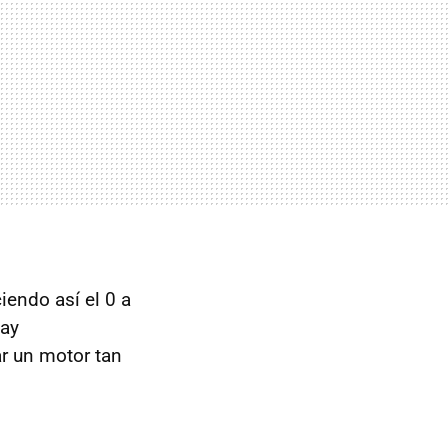
iendo así el 0 a
hay
ar un motor tan