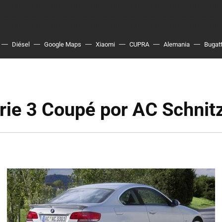
Diésel
Google Maps
Xiaomi
CUPRA
Alemania
Bugatt
ie 3 Coupé por AC Schnit