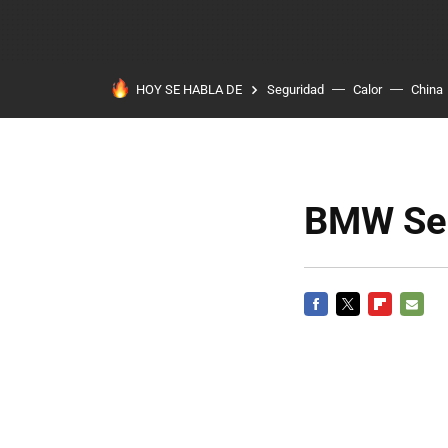
HOY SE HABLA DE
Seguridad
Calor
China
BMW Ser
FACEBOOK
TWITTER
FLIPBOARD
E-
MAIL