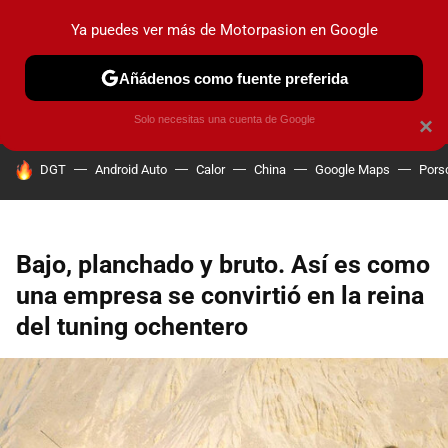
Ya puedes ver más de Motorpasion en Google
PRUEBAS
COCHES ELÉCTRICOS
OBSERVATORIO
F1
Añádenos como fuente preferida
Solo necesitas una cuenta de Google
×
HOY SE HABLA DE
DGT
Android Auto
Calor
China
Google Maps
Pors
Bajo, planchado y bruto. Así es como
una empresa se convirtió en la reina
del tuning ochentero