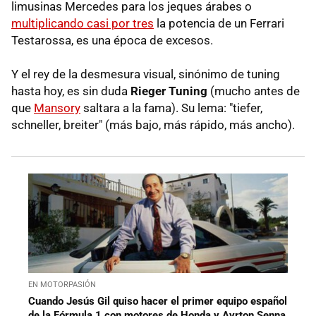
limusinas Mercedes para los jeques árabes o
multiplicando casi por tres
la potencia de un Ferrari
Testarossa, es una época de excesos.
Y el rey de la desmesura visual, sinónimo de tuning
hasta hoy, es sin duda
Rieger Tuning
(mucho antes de
que
Mansory
saltara a la fama). Su lema: "tiefer,
schneller, breiter" (más bajo, más rápido, más ancho).
EN MOTORPASIÓN
Cuando Jesús Gil quiso hacer el primer equipo español
de la Fórmula 1 con motores de Honda y Ayrton Senna