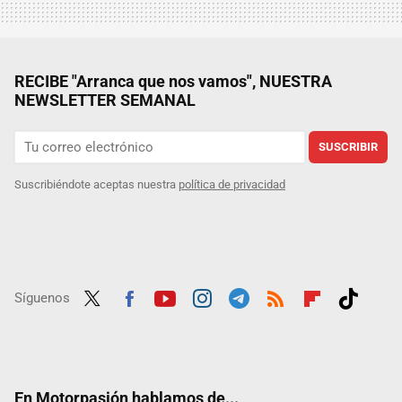
RECIBE "Arranca que nos vamos", NUESTRA
NEWSLETTER SEMANAL
SUSCRIBIR
Suscribiéndote aceptas nuestra
política de privacidad
Síguenos
Twit
Fac
Yout
Inst
Tele
RSS
Flip
Tikt
ter
ebo
ube
agra
gra
boar
ok
ok
m
m
d
En Motorpasión hablamos de...