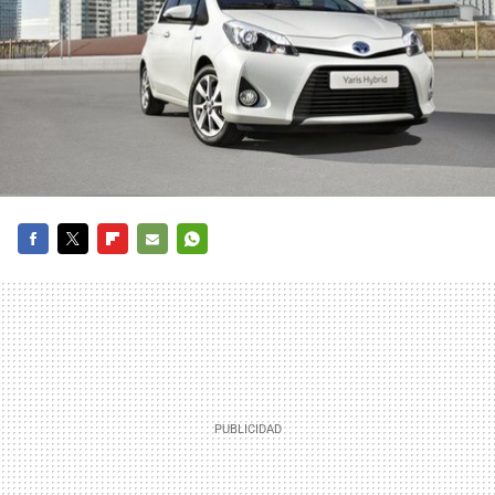
FACEBOOK
TWITTER
FLIPBOARD
E-
WHATSAPP
MAIL