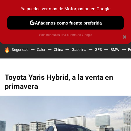
Ya puedes ver más de Motorpasion en Google
PRUEBAS
COCHES ELÉCTRICOS
OBSERVATORIO
F1
Añádenos como fuente preferida
Solo necesitas una cuenta de Google
×
HOY SE HABLA DE
Seguridad
Calor
China
Gasolina
GPS
BMW
F
Toyota Yaris Hybrid, a la venta en
primavera