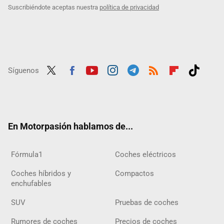
Suscribiéndote aceptas nuestra
política de privacidad
Síguenos
Twit
Fac
Yout
Inst
Tele
RSS
Flip
Tikt
ter
ebo
ube
agra
gra
boar
ok
ok
m
m
d
En Motorpasión hablamos de...
Fórmula1
Coches eléctricos
Coches híbridos y
Compactos
enchufables
SUV
Pruebas de coches
Rumores de coches
Precios de coches