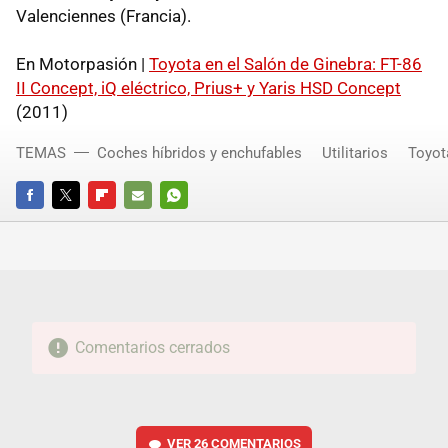
Valenciennes (Francia).
En Motorpasión |
Toyota en el Salón de Ginebra: FT-86
II Concept, iQ eléctrico, Prius+ y Yaris
HSD
Concept
(2011)
TEMAS
Coches híbridos y enchufables
Utilitarios
Toyot
FACEBOOK
TWITTER
FLIPBOARD
E-
WHATSAPP
MAIL
Comentarios cerrados
VER
26 COMENTARIOS