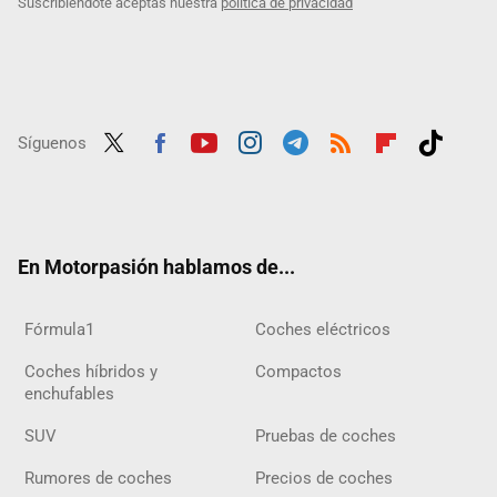
Suscribiéndote aceptas nuestra
política de privacidad
Síguenos
Twit
Fac
Yout
Inst
Tele
RSS
Flip
Tikt
ter
ebo
ube
agra
gra
boar
ok
ok
m
m
d
En Motorpasión hablamos de...
Fórmula1
Coches eléctricos
Coches híbridos y
Compactos
enchufables
SUV
Pruebas de coches
Rumores de coches
Precios de coches