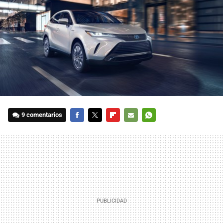
9 comentarios
FACEBOOK
TWITTER
FLIPBOARD
E-
WHATSAPP
MAIL