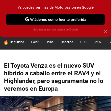
Ya puedes ver más de Motorpasion en Google
PRUEBAS
COCHES ELÉCTRICOS
OBSERVATORIO
F1
Añádenos como fuente preferida
Solo necesitas una cuenta de Google
×
HOY SE HABLA DE
Seguridad
Calor
China
Gasolina
GPS
BMW
F
El Toyota Venza es el nuevo SUV
híbrido a caballo entre el RAV4 y el
Highlander, pero seguramente no lo
veremos en Europa