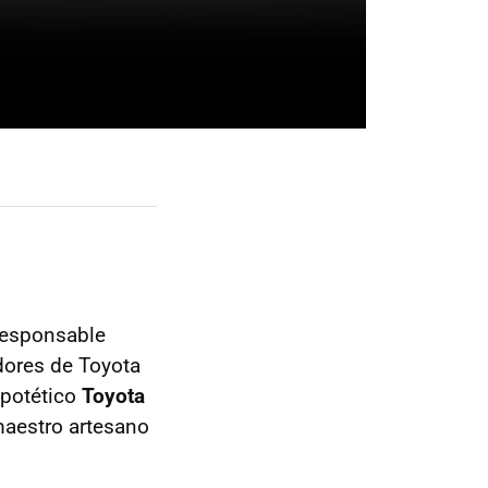
responsable
dores de Toyota
ipotético
Toyota
 maestro artesano