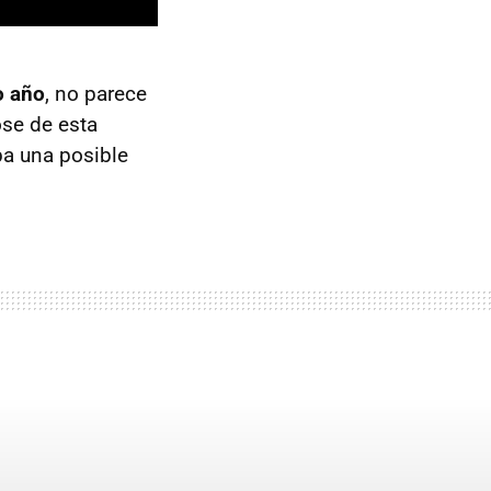
o año
, no parece
se de esta
a una posible