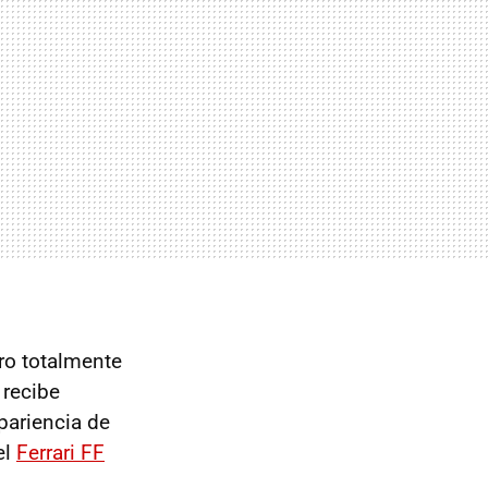
ero totalmente
 recibe
pariencia de
el
Ferrari FF