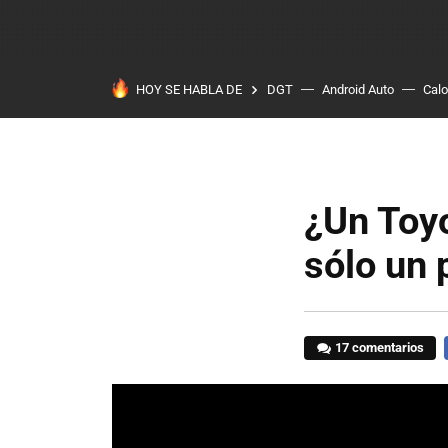
HOY SE HABLA DE
DGT
Android Auto
Calo
¿Un Toyo
sólo un 
17 comentarios