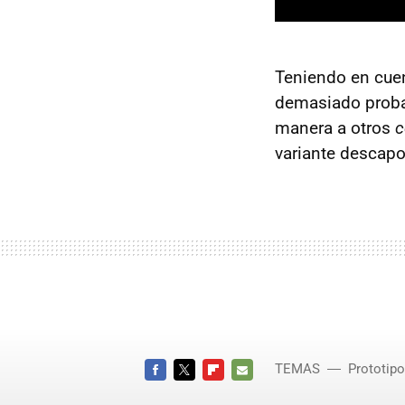
Teniendo en cuen
demasiado probab
manera a otros
c
variante descapo
TEMAS
Prototip
FACEBOOK
TWITTER
FLIPBOARD
E-