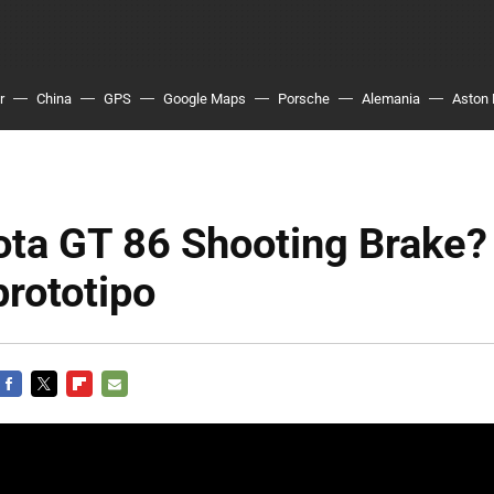
r
China
GPS
Google Maps
Porsche
Alemania
Aston 
ta GT 86 Shooting Brake? 
prototipo
FACEBOOK
TWITTER
FLIPBOARD
E-
MAIL