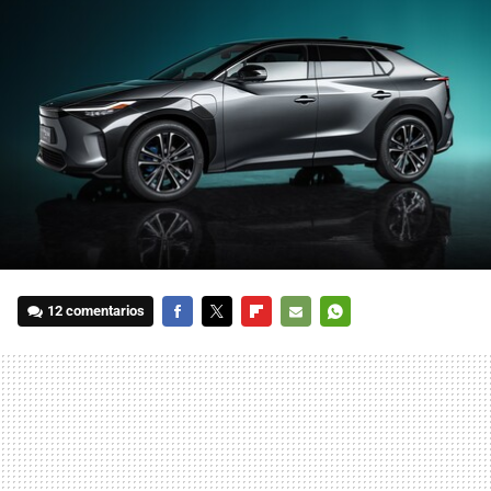
12 comentarios
FACEBOOK
TWITTER
FLIPBOARD
E-
WHATSAPP
MAIL