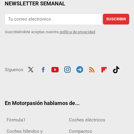
NEWSLETTER SEMANAL
SUSCRIBIR
Suscribiéndote aceptas nuestra
política de privacidad
Síguenos
Twit
Fac
Yout
Inst
Tele
RSS
Flip
Tikt
ter
ebo
ube
agra
gra
boar
ok
ok
m
m
d
En Motorpasión hablamos de...
Fórmula1
Coches eléctricos
Coches híbridos y
Compactos