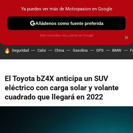
Ya puedes ver más de Motorpasion en Google
PRUEBAS
COCHES ELÉCTRICOS
OBSERVATORIO
F1
Añádenos como fuente preferida
Solo necesitas una cuenta de Google
×
HOY SE HABLA DE
Seguridad
Calor
China
Gasolina
GPS
BMW
F
El Toyota bZ4X anticipa un SUV
eléctrico con carga solar y volante
cuadrado que llegará en 2022