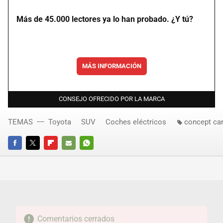
Más de 45.000 lectores ya lo han probado. ¿Y tú?
MÁS INFORMACIÓN
CONSEJO OFRECIDO POR LA MARCA
TEMAS
Toyota
SUV
Coches eléctricos
concept ca
FACEBOOK
TWITTER
FLIPBOARD
E-
WHATSAPP
MAIL
Comentarios cerrados