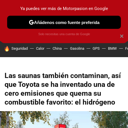
Ya puedes ver más de Motorpasion en Google
PRUEBAS
COCHES ELÉCTRICOS
OBSERVATORIO
F1
Añádenos como fuente preferida
Solo necesitas una cuenta de Google
×
HOY SE HABLA DE
Seguridad
Calor
China
Gasolina
GPS
BMW
F
Las saunas también contaminan, así
que Toyota se ha inventado una de
cero emisiones que quema su
combustible favorito: el hidrógeno