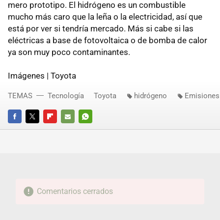
mero prototipo. El hidrógeno es un combustible
mucho más caro que la leña o la electricidad, así que
está por ver si tendría mercado. Más si cabe si las
eléctricas a base de fotovoltaica o de bomba de calor
ya son muy poco contaminantes.
Imágenes | Toyota
TEMAS
Tecnología
Toyota
hidrógeno
Emisiones
FACEBOOK
TWITTER
FLIPBOARD
E-
WHATSAPP
MAIL
Comentarios cerrados