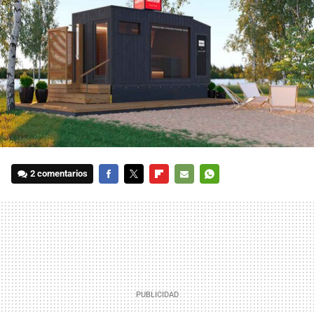
2 comentarios
FACEBOOK
TWITTER
FLIPBOARD
E-
WHATSAPP
MAIL