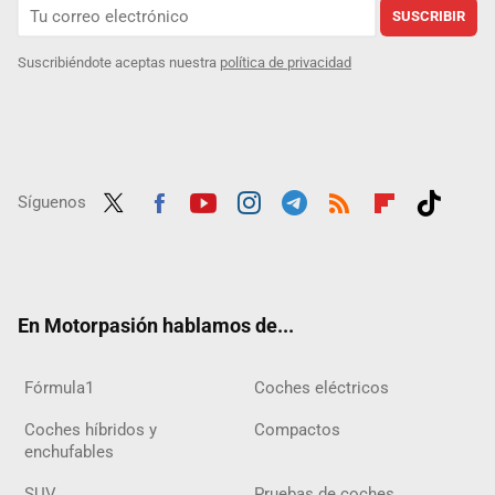
SUSCRIBIR
Suscribiéndote aceptas nuestra
política de privacidad
Síguenos
Twit
Fac
Yout
Inst
Tele
RSS
Flip
Tikt
ter
ebo
ube
agra
gra
boar
ok
ok
m
m
d
En Motorpasión hablamos de...
Fórmula1
Coches eléctricos
Coches híbridos y
Compactos
enchufables
SUV
Pruebas de coches