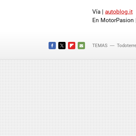
Vía |
autoblog.it
En MotorPasion 
TEMAS
Todoterr
Ginebra
FACEBOOK
TWITTER
FLIPBOARD
E-
MAIL