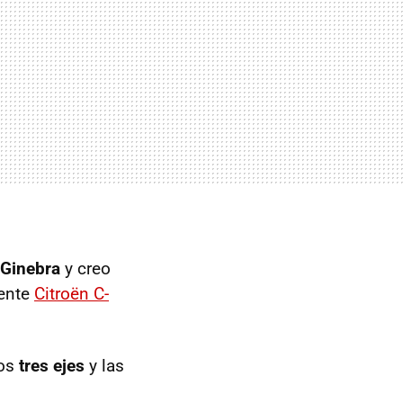
 Ginebra
y creo
iente
Citroën C-
los
tres ejes
y las