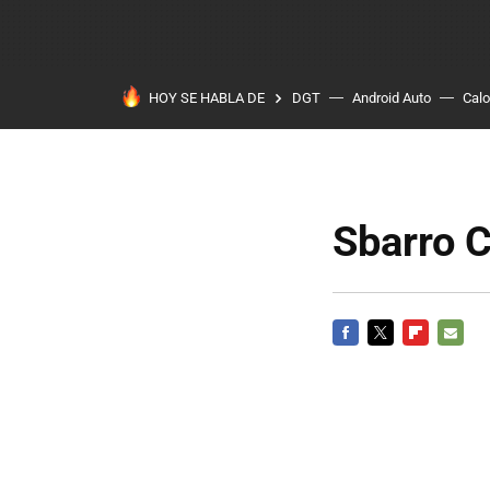
HOY SE HABLA DE
DGT
Android Auto
Calo
Sbarro 
FACEBOOK
TWITTER
FLIPBOARD
E-
MAIL