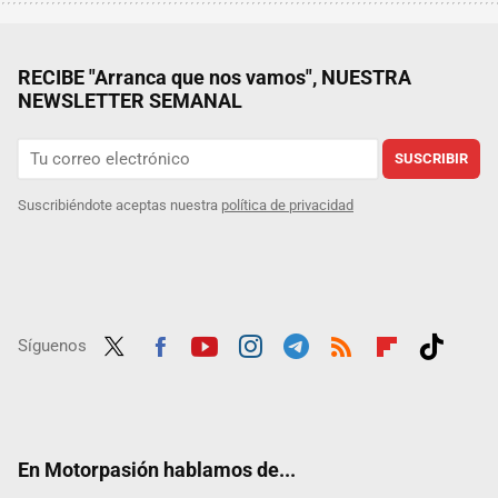
RECIBE "Arranca que nos vamos", NUESTRA
NEWSLETTER SEMANAL
SUSCRIBIR
Suscribiéndote aceptas nuestra
política de privacidad
Síguenos
Twit
Fac
Yout
Inst
Tele
RSS
Flip
Tikt
ter
ebo
ube
agra
gra
boar
ok
ok
m
m
d
En Motorpasión hablamos de...