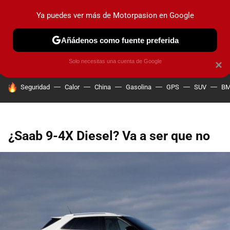
Ya puedes ver más de Motorpasion en Google
PRUEBAS
COCHES ELÉCTRICOS
OBSERVATORIO
F1
Añádenos como fuente preferida
Solo necesitas una cuenta de Google
×
HOY SE HABLA DE
Seguridad
Calor
China
Gasolina
GPS
SUV
B
¿Saab 9-4X Diesel? Va a ser que no