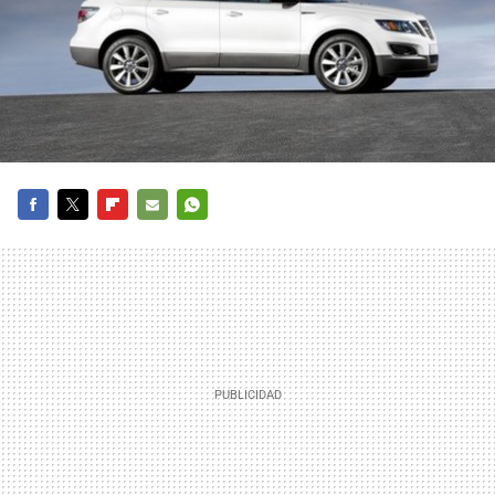
FACEBOOK
TWITTER
FLIPBOARD
E-
WHATSAPP
MAIL