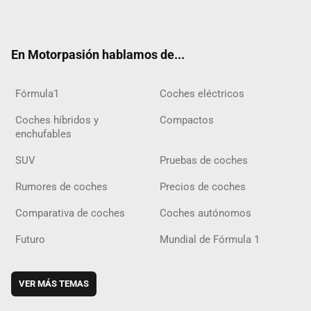
ter
ebo
ube
agra
gra
boar
ok
ok
m
m
d
En Motorpasión hablamos de...
Fórmula1
Coches eléctricos
Coches híbridos y
Compactos
enchufables
SUV
Pruebas de coches
Rumores de coches
Precios de coches
Comparativa de coches
Coches autónomos
Futuro
Mundial de Fórmula 1
VER MÁS TEMAS