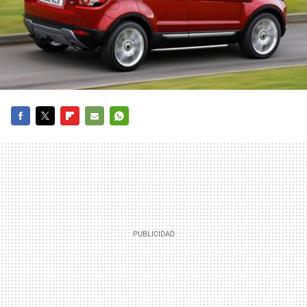
FACEBOOK
TWITTER
FLIPBOARD
E-
WHATSAPP
MAIL