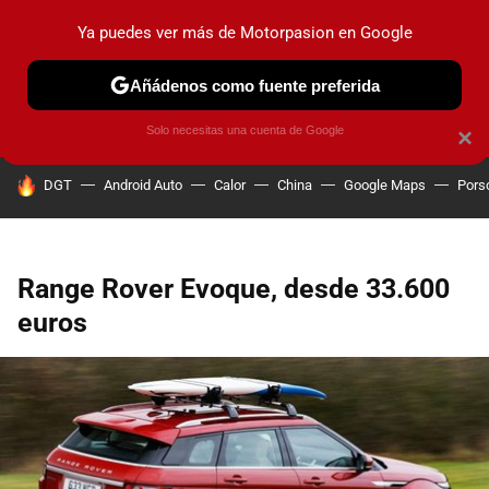
Ya puedes ver más de Motorpasion en Google
PRUEBAS
COCHES ELÉCTRICOS
OBSERVATORIO
F1
Añádenos como fuente preferida
Solo necesitas una cuenta de Google
×
HOY SE HABLA DE
DGT
Android Auto
Calor
China
Google Maps
Pors
Range Rover Evoque, desde 33.600
euros