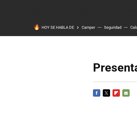
HOY SE HABLA DE
Camper
Seguridad
Cal
Presenta
FACEBOOK
TWITTER
FLIPBOARD
E-
MAIL