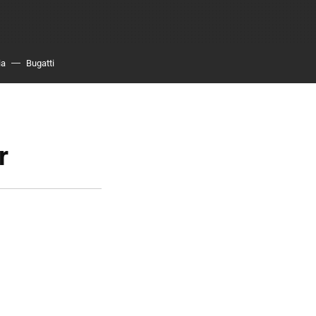
ia
Bugatti
r