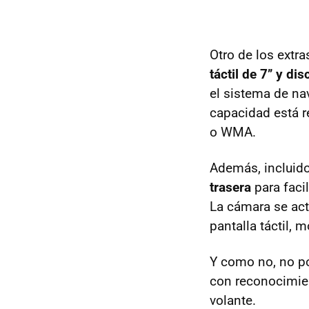
Otro de los extra
táctil de 7’’ y d
el sistema de na
capacidad está r
o WMA.
Además, incluido
trasera
para faci
La cámara se act
pantalla táctil, 
Y como no, no po
con reconocimien
volante.