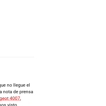
ue no llegue el
va nota de prensa
geot 4007
,
os visto.