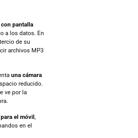
con pantalla
o a los datos. En
tercio de su
ucir archivos MP3
senta
una cámara
spacio reducido.
e ve por la
bra.
para el móvil
,
mandos en el