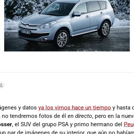
ágenes y datos
ya los vimos hace un tiempo
y hasta q
a
no tendremos fotos de él
en directo
, pero en la nue
osser
, el SUV del grupo PSA y primo hermano del
Peu
 un par de imágenes de su interior, que aún no habíam