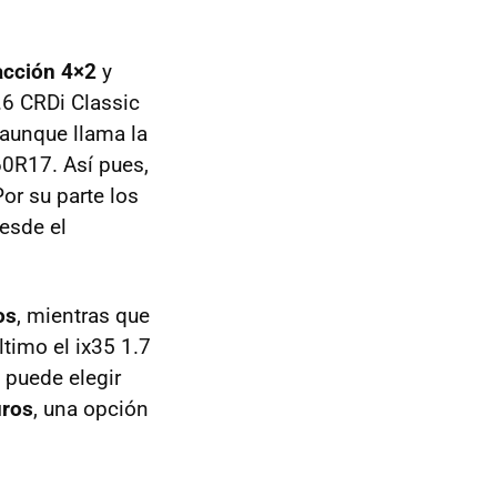
acción 4×2
y
6 CRDi Classic
 aunque llama la
60R17. Así pues,
or su parte los
esde el
os
, mientras que
timo el ix35 1.7
 puede elegir
uros
, una opción