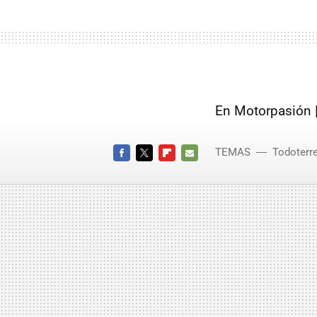
En Motorpasión 
TEMAS
Todoterr
FACEBOOK
TWITTER
FLIPBOARD
E-
MAIL