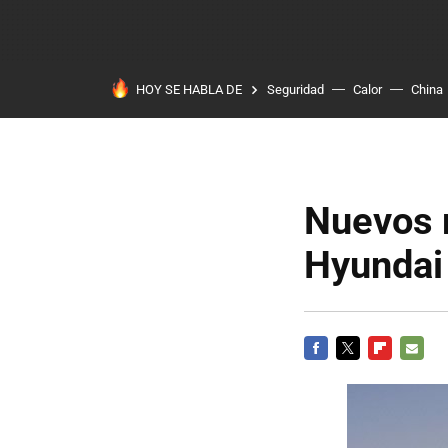
HOY SE HABLA DE
Seguridad
Calor
China
Nuevos 
Hyundai
FACEBOOK
TWITTER
FLIPBOARD
E-
MAIL