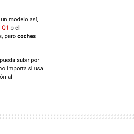
 un modelo así,
i Q1
o el
s, pero
coches
 pueda subir por
 no importa si usa
ión al