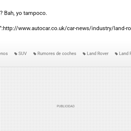
? Bah, yo tampoco.
r":http://www.autocar.co.uk/car-news/industry/land-r
enos
SUV
Rumores de coches
Land Rover
Land 