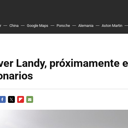
r
China
Google Maps
Porsche
Alemania
Aston Martin
ver Landy, próximamente e
onarios
FACEBOOK
TWITTER
FLIPBOARD
E-
MAIL