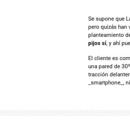
Se supone que L
pero quizás han 
planteamiento d
pijos sí
, y ahí pu
El cliente es co
una pared de 30º
tracción delanter
_smartphone_, ni