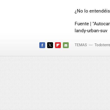
¿No lo entendéis
Fuente | "Autoca
landy-urban-suv
TEMAS
Todoterr
FACEBOOK
TWITTER
FLIPBOARD
E-
MAIL