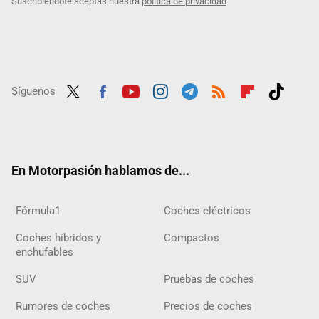
Suscribiéndote aceptas nuestra
política de privacidad
Síguenos
Twit
Fac
Yout
Inst
Tele
RSS
Flip
Tikt
ter
ebo
ube
agra
gra
boar
ok
ok
m
m
d
En Motorpasión hablamos de...
Fórmula1
Coches eléctricos
Coches híbridos y
Compactos
enchufables
SUV
Pruebas de coches
Rumores de coches
Precios de coches