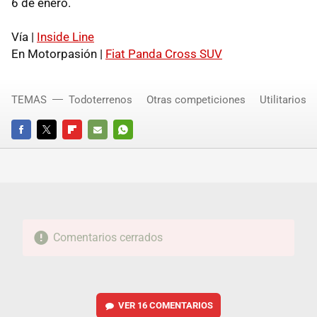
6 de enero.
Vía |
Inside Line
En Motorpasión |
Fiat Panda Cross SUV
TEMAS
Todoterrenos
Otras competiciones
Utilitarios
FACEBOOK
TWITTER
FLIPBOARD
E-
WHATSAPP
MAIL
Comentarios cerrados
VER
16 COMENTARIOS