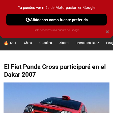
Ya puedes ver más de Motorpasion en Google
PRUEBAS
COCHES ELÉCTRICOS
OBSERVATORIO
F1
Añádenos como fuente preferida
Solo necesitas una cuenta de Google
×
HOY SE HABLA DE
DGT
China
Gasolina
Xiaomi
Mercedes-Benz
Peug
El Fiat Panda Cross participará en el
Dakar 2007