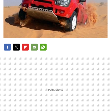
FACEBOOK
TWITTER
FLIPBOARD
E-
WHATSAPP
MAIL