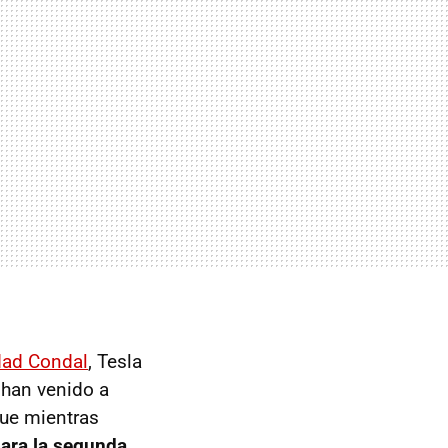
udad Condal
, Tesla
 han venido a
que mientras
ara la segunda