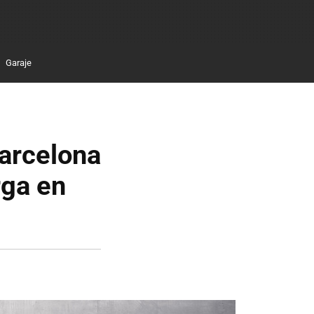
Garaje
Barcelona
rga en