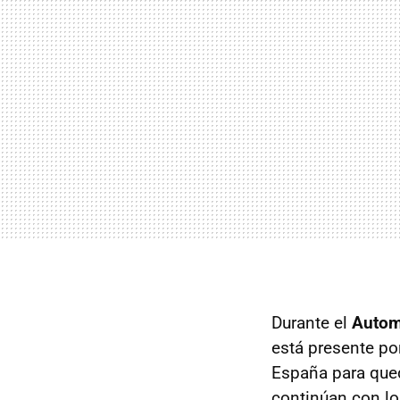
Durante el
Autom
está presente po
España para qued
continúan con los