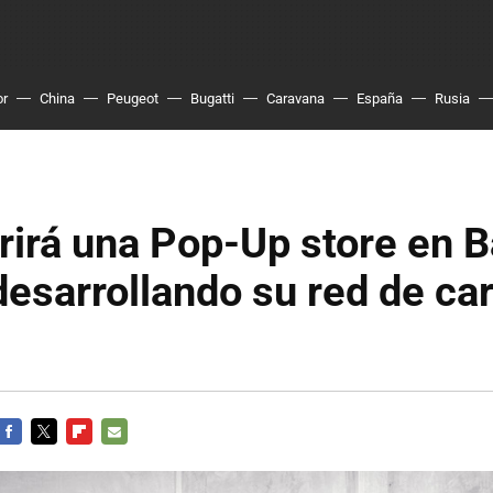
or
China
Peugeot
Bugatti
Caravana
España
Rusia
rirá una Pop-Up store en 
desarrollando su red de ca
FACEBOOK
TWITTER
FLIPBOARD
E-
MAIL