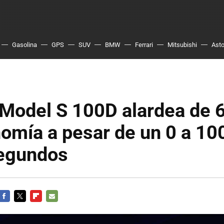
Gasolina
GPS
SUV
BMW
Ferrari
Mitsubishi
Asto
 Model S 100D alardea de
omía a pesar de un 0 a 10
segundos
FACEBOOK
TWITTER
FLIPBOARD
E-
MAIL