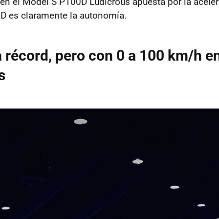
ien el Model S P100D Ludicrous apuesta por la aceler
0D es claramente la autonomía.
 récord, pero con 0 a 100 km/h e
s