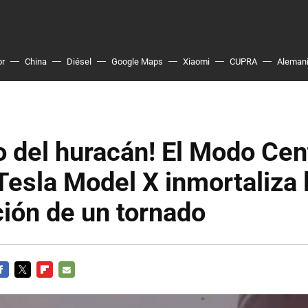
or
China
Diésel
Google Maps
Xiaomi
CUPRA
Aleman
jo del huracán! El Modo Cen
Tesla Model X inmortaliza 
ión de un tornado
ACEBOOK
TWITTER
FLIPBOARD
E-
MAIL