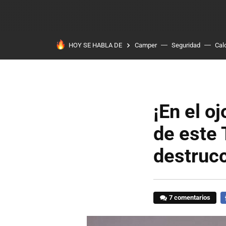
HOY SE HABLA DE
Camper
Seguridad
Cal
¡En el o
de este 
destrucc
7 comentarios
F