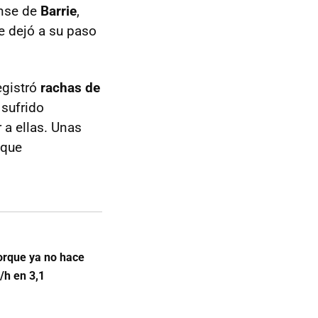
ense de
Barrie
,
e dejó a su paso
egistró
rachas de
 sufrido
 a ellas. Unas
nque
orque ya no hace
/h en 3,1