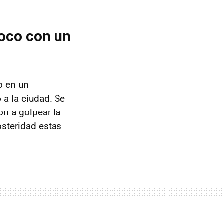
poco con un
o en un
 a la ciudad. Se
on a golpear la
osteridad estas