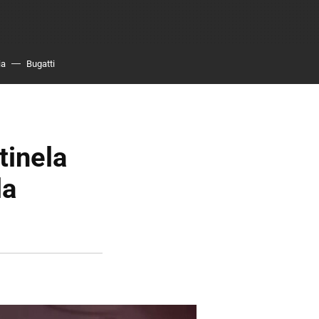
ia
Bugatti
tinela
la