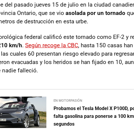
rde del pasado jueves 15 de julio en la ciudad canadi
vincia Ontario, que se vio
asolada por un tornado
qu
metros de destrucción en esta urbe.
rológica federal calificó este tornado como EF-2 y r
 210 km/h
.
Según recoge la CBC
, hasta 150 casas han
 las cuales 60 presentan riesgo elevado para regresar
ron evacuadas y los heridos se han fijado en 10, au
nadie falleció.
EN MOTORPASIÓN
Probamos el Tesla Model X P100D, p
falta gasolina para ponerse a 100 km
segundos