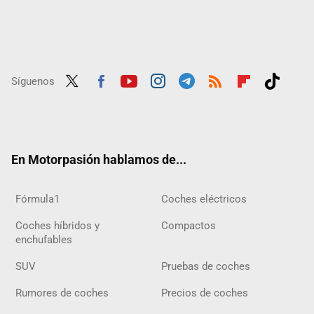
Síguenos
Twit
Fac
Yout
Inst
Tele
RSS
Flip
Tikt
ter
ebo
ube
agra
gra
boar
ok
ok
m
m
d
En Motorpasión hablamos de...
Fórmula1
Coches eléctricos
Coches híbridos y
Compactos
enchufables
SUV
Pruebas de coches
Rumores de coches
Precios de coches