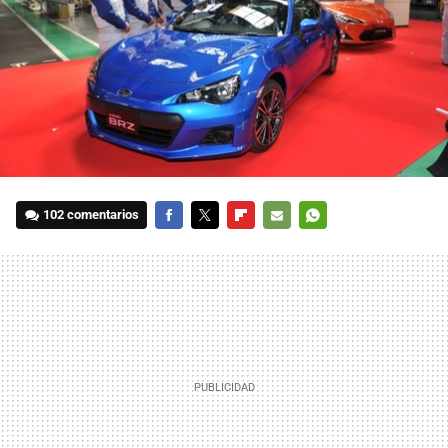
102 comentarios
FACEBOOK
TWITTER
FLIPBOARD
E-
WHATSAPP
MAIL