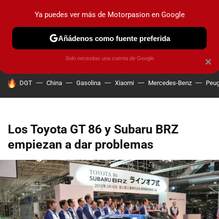
Ya puedes ver más de Motorpasion en Google
PRUEBAS
COCHES ELÉCTRICOS
OBSERVATORIO
F1
Añádenos como fuente preferida
Solo necesitas una cuenta de Google
×
HOY SE HABLA DE
DGT
China
Gasolina
Xiaomi
Mercedes-Benz
Peug
Los Toyota GT 86 y Subaru BRZ
empiezan a dar problemas