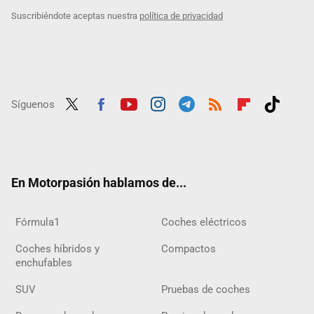
Suscribiéndote aceptas nuestra
política de privacidad
Síguenos
Twit
Fac
Yout
Inst
Tele
RSS
Flip
Tikt
ter
ebo
ube
agra
gra
boar
ok
ok
m
m
d
En Motorpasión hablamos de...
Fórmula1
Coches eléctricos
Coches híbridos y
Compactos
enchufables
SUV
Pruebas de coches