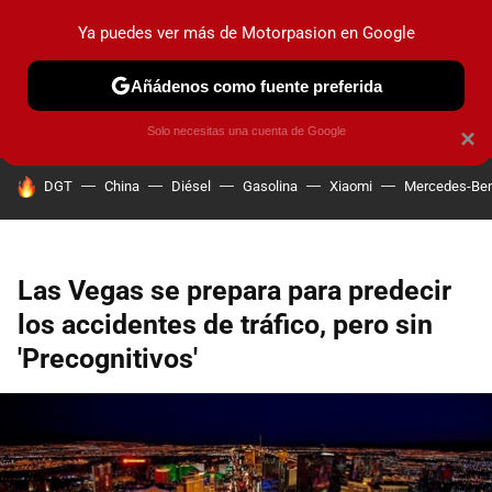
Ya puedes ver más de Motorpasion en Google
PRUEBAS
COCHES ELÉCTRICOS
OBSERVATORIO
F1
Añádenos como fuente preferida
Solo necesitas una cuenta de Google
×
HOY SE HABLA DE
DGT
China
Diésel
Gasolina
Xiaomi
Mercedes-Be
Las Vegas se prepara para predecir
los accidentes de tráfico, pero sin
'Precognitivos'