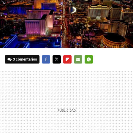
3 comentarios
FACEBOOK
TWITTER
FLIPBOARD
E-
WHATSAPP
MAIL