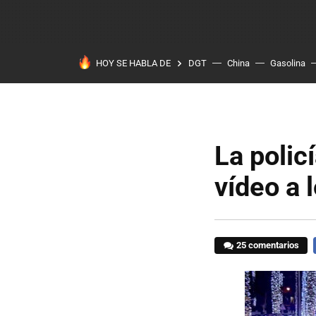
HOY SE HABLA DE
DGT
China
Gasolina
La polic
vídeo a 
25 comentarios