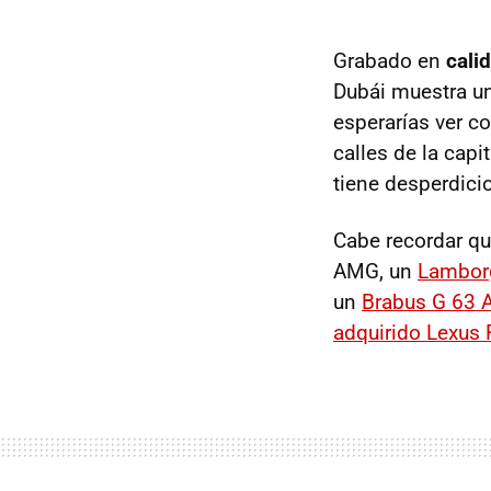
Grabado en
cali
Dubái muestra u
esperarías ver c
calles de la capi
tiene desperdicio
Cabe recordar qu
AMG, un
Lamborg
un
Brabus G 63
adquirido Lexus 