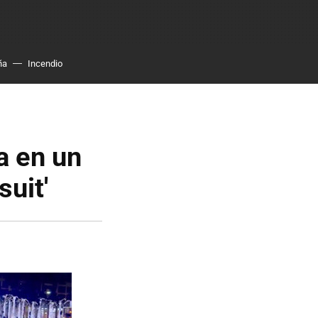
ña
Incendio
a en un
suit'