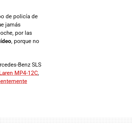
po de policía de
ue jamás
noche, por las
vídeo
, porque no
rcedes-Benz SLS
Laren MP4-12C
,
ientemente