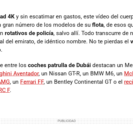
dad 4K
y sin escatimar en gastos, este vídeo del cuer
n gran número de los modelos de su
flota
, de esos q
on
rotativos de policía
, salvo allí. Todo transcurre de 
tal del emirato, de idéntico nombre. No te pierdas el
.
e entre los
coches patrulla de Dubái
destacan un Me
hini Aventador
, un Nissan GT-R, un BMW M6, un
Mc
 AMG
, un
Ferrari FF
, un Bentley Continental GT o el
rec
RC F
.