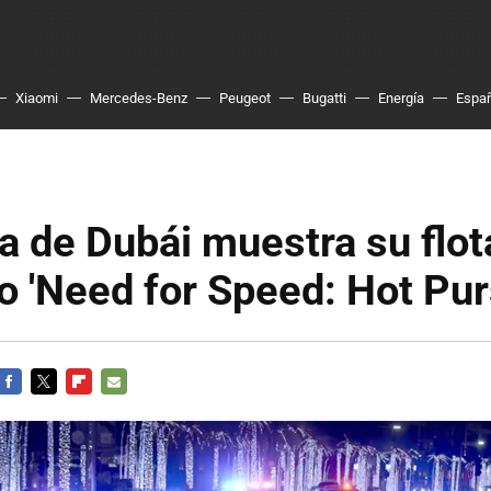
Xiaomi
Mercedes-Benz
Peugeot
Bugatti
Energía
Espa
ía de Dubái muestra su flot
lo 'Need for Speed: Hot Pur
FACEBOOK
TWITTER
FLIPBOARD
E-
MAIL