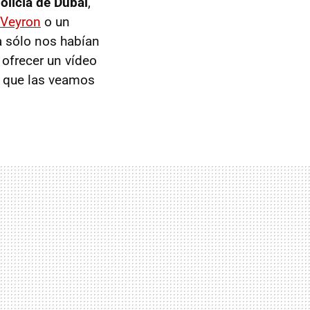
olicía de Dubái
,
 Veyron
o un
a sólo nos habían
 ofrecer un vídeo
a que las veamos