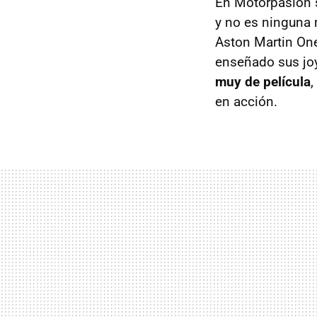
En Motorpasión s
y no es ninguna
Aston Martin On
enseñado sus joy
muy de película
,
en acción.