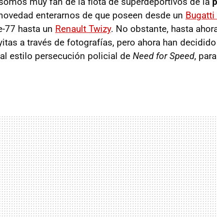
omos muy fan de la flota de superdeportivos de la
p
 novedad enterarnos de que poseen desde un
Bugatti
e-77 hasta un
Renault Twizy
. No obstante, hasta ahor
itas a través de fotografías, pero ahora han decidido
 al estilo persecución policial de
Need for Speed
, par