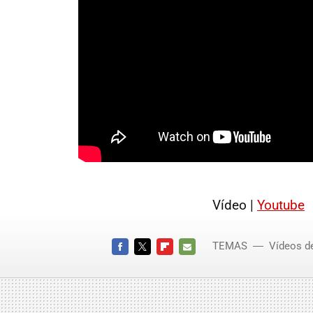
Vídeo |
Youtube
TEMAS
Vídeos d
FACEBOOK
TWITTER
FLIPBOARD
E-
MAIL