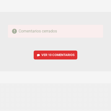
FACEBOOK
TWITTER
FLIPBOARD
E-
WHATSAPP
MAIL
Comentarios cerrados
VER
10 COMENTARIOS