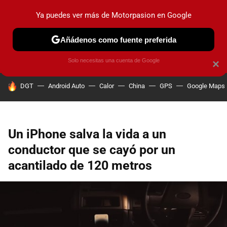
Ya puedes ver más de Motorpasion en Google
PRUEBAS
COCHES ELÉCTRICOS
OBSERVATORIO
F1
Añádenos como fuente preferida
Solo necesitas una cuenta de Google
×
HOY SE HABLA DE
DGT
Android Auto
Calor
China
GPS
Google Maps
Un iPhone salva la vida a un
conductor que se cayó por un
acantilado de 120 metros