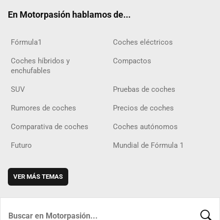
ok
m
m
d
En Motorpasión hablamos de...
Fórmula1
Coches eléctricos
Coches híbridos y
Compactos
enchufables
SUV
Pruebas de coches
Rumores de coches
Precios de coches
Comparativa de coches
Coches autónomos
Futuro
Mundial de Fórmula 1
VER MÁS TEMAS