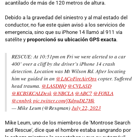
acantilado de más de 120 metros de altura.
Debido a la gravedad del siniestro y al mal estado del
conductor, no fue este quien avisó a los servicios de
emergencia, sino que su iPhone 14 llamó al 911 vía
satélite y
proporcionó su ubicación GPS exacta
.
RESCUE: At 10:51pm on Fri we were alerted to a car
400’ over a cliff by the driver’s iPhone 14 crash
detection. Location was Mt Wilson Rd. After locating
him we guided in an
@LACoFireAirOps
copter. Suffered
head trauma.
@LASDHQ
@CVLASD
@KCBSKCALDesk
@NBCLA
@ABC7
@FOXLA
@cnnbrk
pic.twitter.com/jXdpuDL7Hk
— Mike Leum (@Resqman)
July 22, 2023
Mike Leum, uno de los miembros de 'Montrose Search
and Rescue', dice que el hombre estaba sangrando por