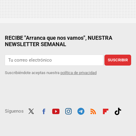
RECIBE "Arranca que nos vamos", NUESTRA
NEWSLETTER SEMANAL
SUSCRIBIR
Suscribiéndote aceptas nuestra
política de privacidad
Síguenos
Twit
Fac
Yout
Inst
Tele
RSS
Flip
Tikt
ter
ebo
ube
agra
gra
boar
ok