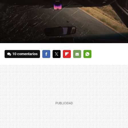
10 comentarios
FACEBOOK
TWITTER
FLIPBOARD
E-
WHATSAPP
MAIL