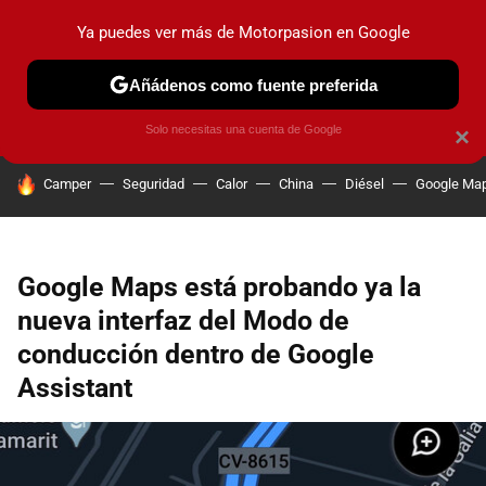
Ya puedes ver más de Motorpasion en Google
PRUEBAS
COCHES ELÉCTRICOS
OBSERVATORIO
F1
Añádenos como fuente preferida
Solo necesitas una cuenta de Google
×
HOY SE HABLA DE
Camper
Seguridad
Calor
China
Diésel
Google Ma
Google Maps está probando ya la
nueva interfaz del Modo de
conducción dentro de Google
Assistant