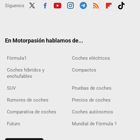
Síguenos
Twit
Fac
Yout
Inst
Tele
RSS
Flip
Tikt
ter
ebo
ube
agra
gra
boar
ok
ok
m
m
d
En Motorpasión hablamos de...
Fórmula1
Coches eléctricos
Coches híbridos y
Compactos
enchufables
SUV
Pruebas de coches
Rumores de coches
Precios de coches
Comparativa de coches
Coches autónomos
Futuro
Mundial de Fórmula 1