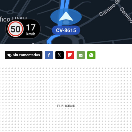
Sin comentarios
FACEBOOK
TWITTER
FLIPBOARD
E-
WHATSAPP
MAIL