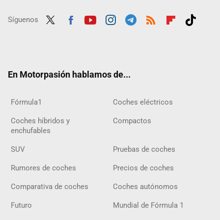
Síguenos
Twit
Fac
Yout
Inst
Tele
RSS
Flip
Tikt
ter
ebo
ube
agra
gra
boar
ok
ok
m
m
d
En Motorpasión hablamos de...
Fórmula1
Coches eléctricos
Coches híbridos y
Compactos
enchufables
SUV
Pruebas de coches
Rumores de coches
Precios de coches
Comparativa de coches
Coches autónomos
Futuro
Mundial de Fórmula 1