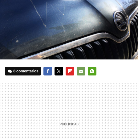
8 comentarios
FACEBOOK
TWITTER
FLIPBOARD
E-
WHATSAPP
MAIL