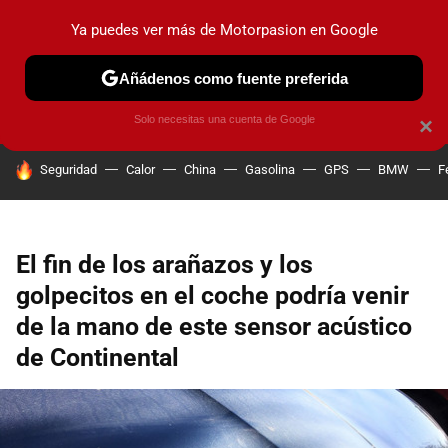
Ya puedes ver más de Motorpasion en Google
PRUEBAS
COCHES ELÉCTRICOS
OBSERVATORIO
F1
Añádenos como fuente preferida
Solo necesitas una cuenta de Google
×
HOY SE HABLA DE
Seguridad
Calor
China
Gasolina
GPS
BMW
F
El fin de los arañazos y los
golpecitos en el coche podría venir
de la mano de este sensor acústico
de Continental