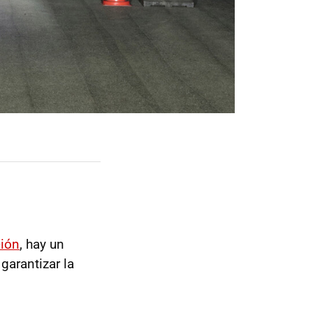
ción
, hay un
arantizar la