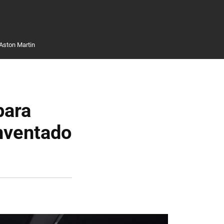
Aston Martin
para
nventado