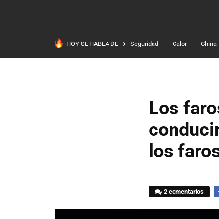
HOY SE HABLA DE
Seguridad
Calor
China
Los faro
conducir
los faro
2 comentarios
F