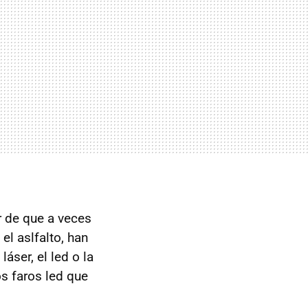
 de que a veces
el aslfalto, han
áser, el led o la
os faros led que