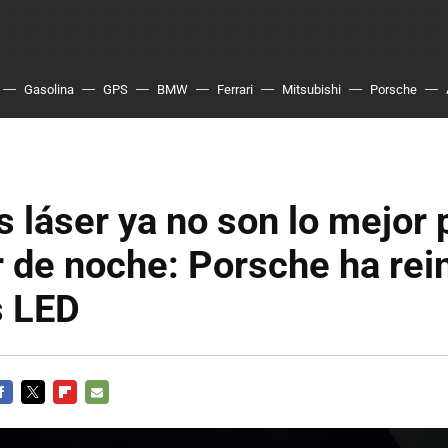
Gasolina
GPS
BMW
Ferrari
Mitsubishi
Porsche
s láser ya no son lo mejor 
 de noche: Porsche ha rei
s LED
ACEBOOK
TWITTER
FLIPBOARD
E-
MAIL