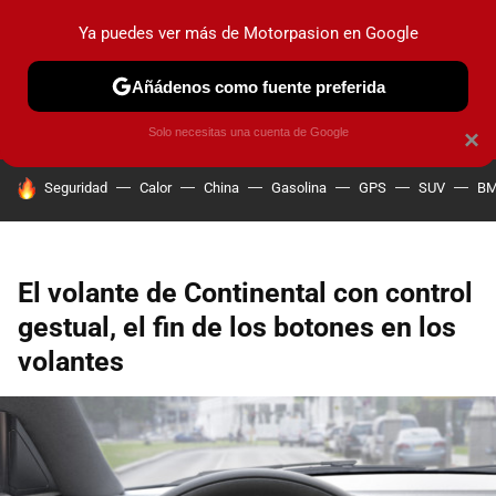
Ya puedes ver más de Motorpasion en Google
PRUEBAS
COCHES ELÉCTRICOS
OBSERVATORIO
F1
Añádenos como fuente preferida
Solo necesitas una cuenta de Google
×
HOY SE HABLA DE
Seguridad
Calor
China
Gasolina
GPS
SUV
B
El volante de Continental con control
gestual, el fin de los botones en los
volantes