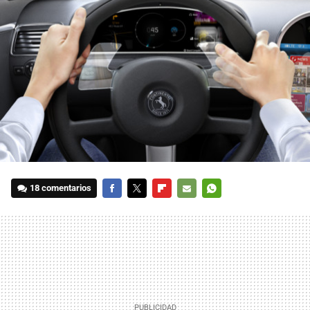
18 comentarios
FACEBOOK
TWITTER
FLIPBOARD
E-
WHATSAPP
MAIL