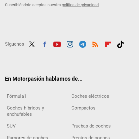
Suscribiéndote aceptas nuestra
política de privacidad
Síguenos
Twit
Fac
Yout
Inst
Tele
RSS
Flip
Tikt
ter
ebo
ube
agra
gra
boar
ok
ok
m
m
d
En Motorpasión hablamos de...
Fórmula1
Coches eléctricos
Coches híbridos y
Compactos
enchufables
SUV
Pruebas de coches
Rumores de coches
Precios de coches