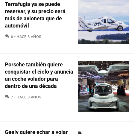
Terrafugia ya se puede
reservar, y su precio será
más de avioneta que de
automóvil
COMENTARIOS
6
HACE 8 AÑOS
Porsche también quiere
conquistar el cielo y anuncia
un coche volador para
dentro de una década
COMENTARIOS
7
HACE 8 AÑOS
Geely quiere echar a volar