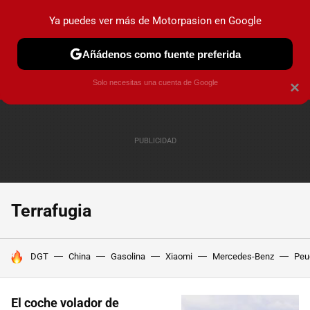
Ya puedes ver más de Motorpasion en Google
PRUEBAS
COCHES ELÉCTRICOS
OBSERVATORIO
F1
Añádenos como fuente preferida
Solo necesitas una cuenta de Google
×
Terrafugia
HOY SE HABLA DE
DGT
China
Gasolina
Xiaomi
Mercedes-Benz
Peu
El coche volador de