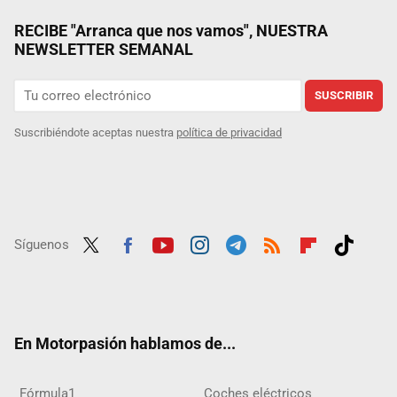
RECIBE "Arranca que nos vamos", NUESTRA
NEWSLETTER SEMANAL
SUSCRIBIR
Suscribiéndote aceptas nuestra
política de privacidad
Síguenos
Twit
Fac
Yout
Inst
Tele
RSS
Flip
Tikt
ter
ebo
ube
agra
gra
boar
ok
ok
m
m
d
En Motorpasión hablamos de...
Fórmula1
Coches eléctricos