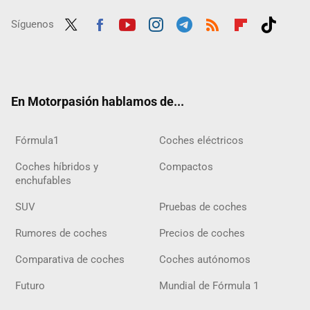
Síguenos
Twit
Fac
Yout
Inst
Tele
RSS
Flip
Tikt
ter
ebo
ube
agra
gra
boar
ok
ok
m
m
d
En Motorpasión hablamos de...
Fórmula1
Coches eléctricos
Coches híbridos y
Compactos
enchufables
SUV
Pruebas de coches
Rumores de coches
Precios de coches
Comparativa de coches
Coches autónomos
Futuro
Mundial de Fórmula 1