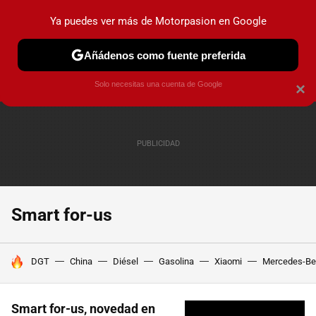
Ya puedes ver más de Motorpasion en Google
PRUEBAS
COCHES ELÉCTRICOS
OBSERVATORIO
F1
Añádenos como fuente preferida
Solo necesitas una cuenta de Google
×
Smart for-us
HOY SE HABLA DE
DGT
China
Diésel
Gasolina
Xiaomi
Mercedes-Be
Smart for-us, novedad en