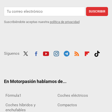
SUSCRIBIR
Suscribiéndote aceptas nuestra
política de privacidad
Síguenos
Twit
Fac
Yout
Inst
Tele
RSS
Flip
Tikt
ter
ebo
ube
agra
gra
boar
ok
ok
m
m
d
En Motorpasión hablamos de...
Fórmula1
Coches eléctricos
Coches híbridos y
Compactos
enchufables