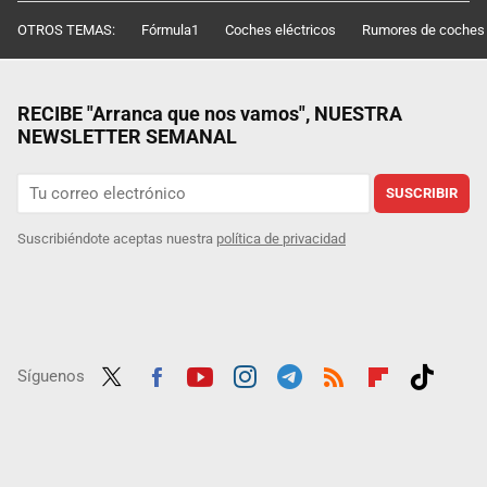
OTROS TEMAS:
Fórmula1
Coches eléctricos
Rumores de coches
RECIBE "Arranca que nos vamos", NUESTRA
NEWSLETTER SEMANAL
SUSCRIBIR
Suscribiéndote aceptas nuestra
política de privacidad
Síguenos
Twit
Fac
Yout
Inst
Tele
RSS
Flip
Tikt
ter
ebo
ube
agra
gra
boar
ok
ok
m
m
d