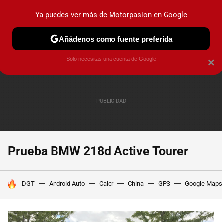
Ya puedes ver más de Motorpasion en Google
PRUEBAS
COCHES ELÉCTRICOS
OBSERVATORIO
F1
Añádenos como fuente preferida
Solo necesitas una cuenta de Google
×
Prueba BMW 218d Active Tourer
HOY SE HABLA DE
DGT
Android Auto
Calor
China
GPS
Google Maps