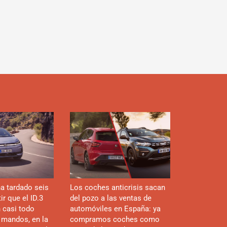
d
a tardado seis
Los coches anticrisis sacan
r que el ID.3
del pozo a las ventas de
n casi todo
automóviles en España: ya
 mandos, en la
compramos coches como