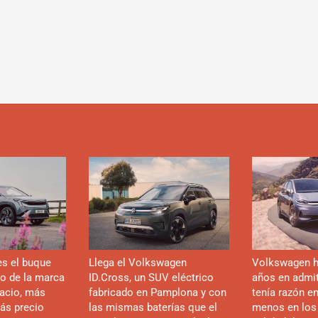
es el buque
Llega el Volkswagen
Volkswagen h
co de la marca
ID.Cross, un SUV eléctrico
años en admiti
acio, más
fabricado en Pamplona y con
tenía razón e
ás precio
las mismas baterías que el
menos en los