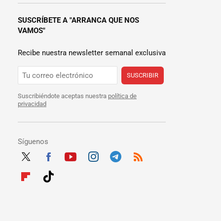
SUSCRÍBETE A "ARRANCA QUE NOS
VAMOS"
Recibe nuestra newsletter semanal exclusiva
SUSCRIBIR
Suscribiéndote aceptas nuestra
política de
privacidad
Síguenos
Twit
Fac
Yout
Inst
Tele
RSS
ter
ebo
ube
agra
gra
Flip
Tikt
ok
m
m
boar
ok