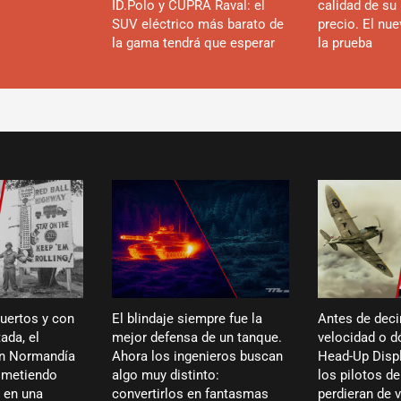
ID.Polo y CUPRA Raval: el
calidad de su 
SUV eléctrico más barato de
precio. El nu
la gama tendrá que esperar
la prueba
puertos y con
El blindaje siempre fue la
Antes de deci
ada, el
mejor defensa de un tanque.
velocidad o dó
en Normandía
Ahora los ingenieros buscan
Head-Up Displ
ó metiendo
algo muy distinto:
los pilotos de
 en una
convertirlos en fantasmas
perdieran de 