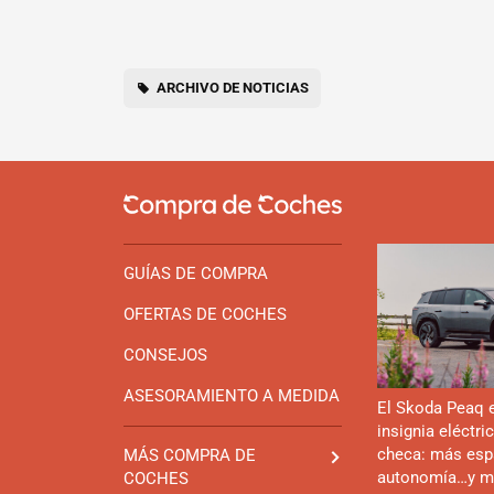
ARCHIVO DE NOTICIAS
GUÍAS DE COMPRA
OFERTAS DE COCHES
CONSEJOS
ASESORAMIENTO A MEDIDA
El Skoda Peaq 
insignia eléctri
checa: más esp
MÁS COMPRA DE
autonomía…y m
COCHES