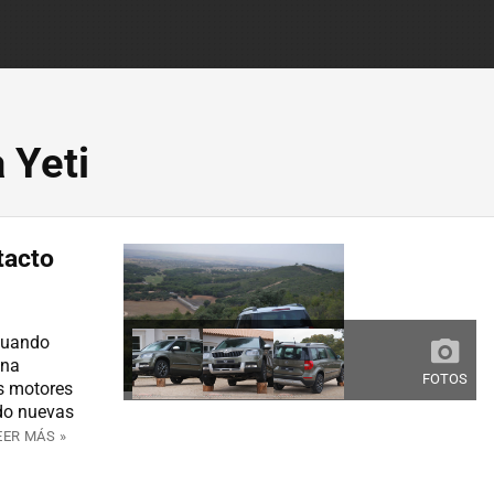
 Yeti
tacto
cuando
una
FOTOS
os motores
do nuevas
EER MÁS »