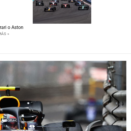
rari o Aston
MÁS »