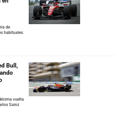
a en
ría de
s habituales.
d Bull,
nando
o
décima vuelta
arlos Sainz