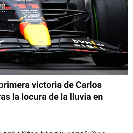
 primera victoria de Carlos
as la locura de la lluvia en
se quedó a décimas de hacerle el 'undercut' a Sergio