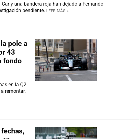
y Car y una bandera roja han dejado a Fernando
estigación pendiente.
LEER MÁS »
 la pole a
or 43
a fondo
mas en la Q2
 a remontar.
 fechas,