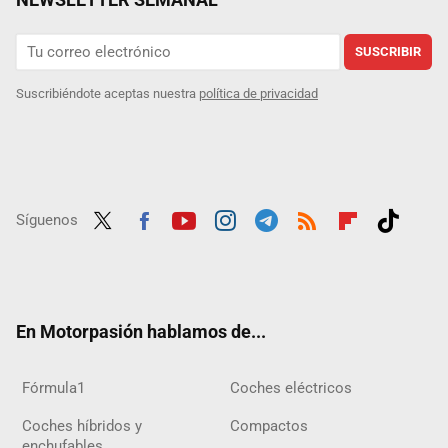
SUSCRIBIR
Suscribiéndote aceptas nuestra
política de privacidad
Síguenos
Twit
Fac
Yout
Inst
Tele
RSS
Flip
Tikt
ter
ebo
ube
agra
gra
boar
ok
ok
m
m
d
En Motorpasión hablamos de...
Fórmula1
Coches eléctricos
Coches híbridos y
Compactos
enchufables