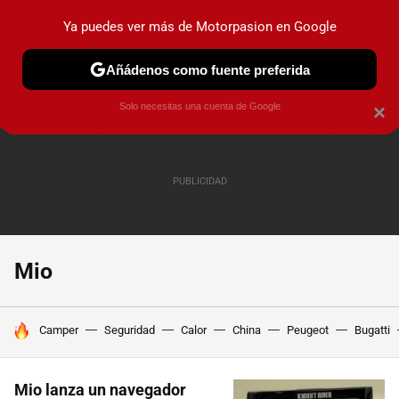
Ya puedes ver más de Motorpasion en Google
PRUEBAS
COCHES ELÉCTRICOS
OBSERVATORIO
F1
Añádenos como fuente preferida
Solo necesitas una cuenta de Google
×
Mio
HOY SE HABLA DE
Camper
Seguridad
Calor
China
Peugeot
Bugatti
Mio lanza un navegador