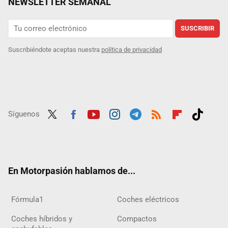
NEWSLETTER SEMANAL
SUSCRIBIR
Suscribiéndote aceptas nuestra
política de privacidad
Síguenos
Twit
Fac
Yout
Inst
Tele
RSS
Flip
Tikt
ter
ebo
ube
agra
gra
boar
ok
ok
m
m
d
En Motorpasión hablamos de...
Fórmula1
Coches eléctricos
Coches híbridos y
Compactos