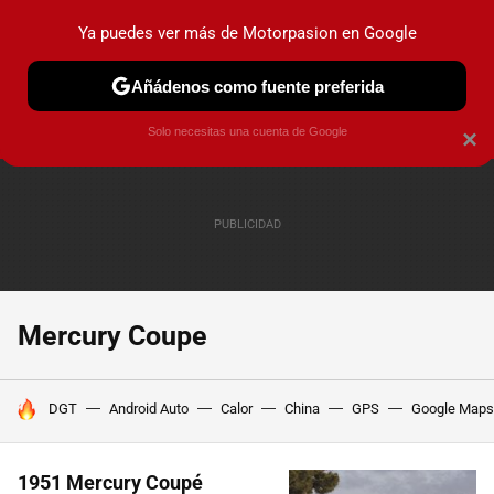
Ya puedes ver más de Motorpasion en Google
PRUEBAS
COCHES ELÉCTRICOS
OBSERVATORIO
F1
Añádenos como fuente preferida
Solo necesitas una cuenta de Google
×
Mercury Coupe
HOY SE HABLA DE
DGT
Android Auto
Calor
China
GPS
Google Maps
1951 Mercury Coupé