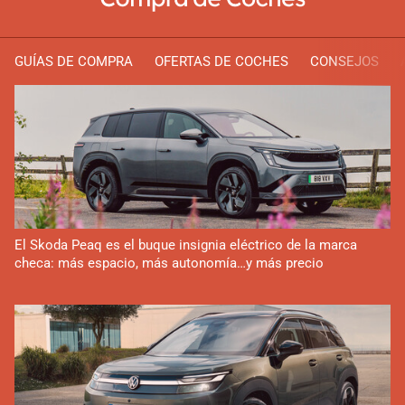
GUÍAS DE COMPRA
OFERTAS DE COCHES
CONSEJOS
El Skoda Peaq es el buque insignia eléctrico de la marca
checa: más espacio, más autonomía…y más precio