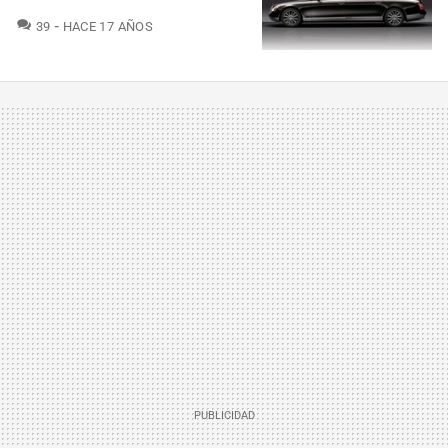
COMENTARIOS
39
HACE 17 AÑOS