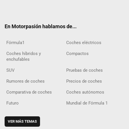
Twit
Fac
Yout
Inst
Tele
RSS
Flip
Tikt
ter
ebo
ube
agra
gra
boar
ok
ok
m
m
d
En Motorpasión hablamos de...
Fórmula1
Coches eléctricos
Coches híbridos y
Compactos
enchufables
SUV
Pruebas de coches
Rumores de coches
Precios de coches
Comparativa de coches
Coches autónomos
Futuro
Mundial de Fórmula 1
VER MÁS TEMAS