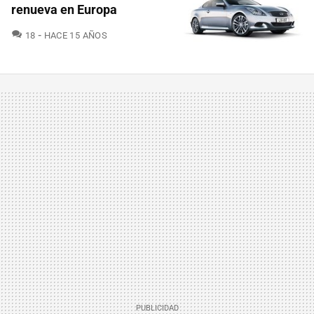
renueva en Europa
COMENTARIOS
18
HACE 15 AÑOS