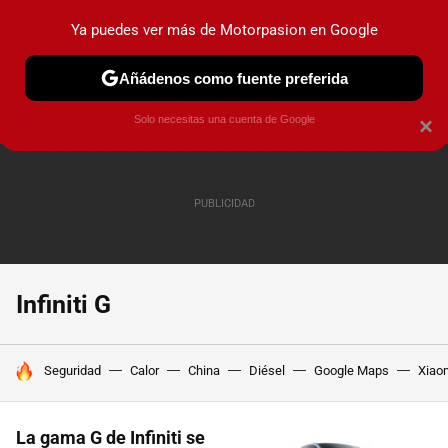
Ya puedes ver más de Motorpasion en Google
PRUEBAS
COCHES ELÉCTRICOS
OBSERVATORIO
F1
Añádenos como fuente preferida
Solo necesitas una cuenta de Google
×
Infiniti G
HOY SE HABLA DE
Seguridad
Calor
China
Diésel
Google Maps
Xiao
La gama G de Infiniti se