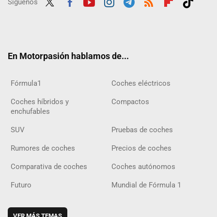
Síguenos
Twit
Fac
Yout
Inst
Tele
RSS
Flip
Tikt
ter
ebo
ube
agra
gra
boar
ok
ok
m
m
d
En Motorpasión hablamos de...
Fórmula1
Coches eléctricos
Coches híbridos y
Compactos
enchufables
SUV
Pruebas de coches
Rumores de coches
Precios de coches
Comparativa de coches
Coches autónomos
Futuro
Mundial de Fórmula 1
VER MÁS TEMAS