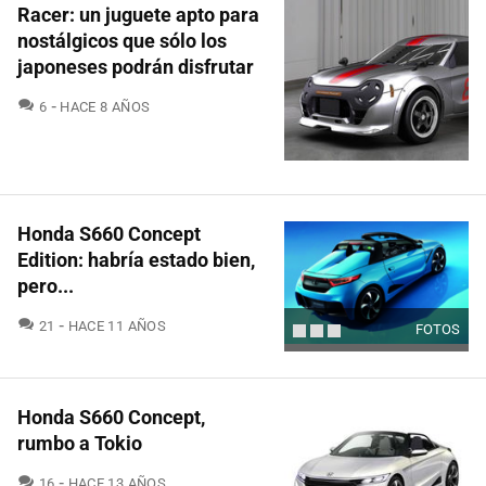
Racer: un juguete apto para
nostálgicos que sólo los
japoneses podrán disfrutar
COMENTARIOS
6
HACE 8 AÑOS
Honda S660 Concept
Edition: habría estado bien,
pero...
COMENTARIOS
21
HACE 11 AÑOS
FOTOS
Honda S660 Concept,
rumbo a Tokio
COMENTARIOS
16
HACE 13 AÑOS