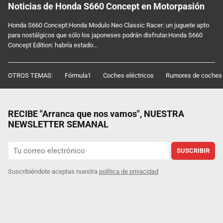
Noticias de Honda S660 Concept en Motorpasión
Honda S660 Concept:Honda Modulo Neo Classic Racer: un juguete apto
para nostálgicos que sólo los japoneses podrán disfrutar.Honda S660
Concept Edition: habría estado...
OTROS TEMAS:
Fórmula1
Coches eléctricos
Rumores de coches
RECIBE "Arranca que nos vamos", NUESTRA
NEWSLETTER SEMANAL
SUSCRIBIR
Suscribiéndote aceptas nuestra
política de privacidad