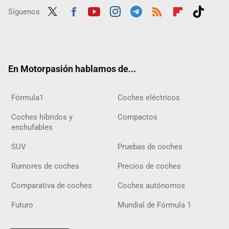
Síguenos
Twit
Fac
Yout
Inst
Tele
RSS
Flip
Tikt
ter
ebo
ube
agra
gra
boar
ok
ok
m
m
d
En Motorpasión hablamos de...
Fórmula1
Coches eléctricos
Coches híbridos y
Compactos
enchufables
SUV
Pruebas de coches
Rumores de coches
Precios de coches
Comparativa de coches
Coches autónomos
Futuro
Mundial de Fórmula 1