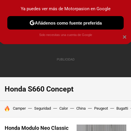
Ya puedes ver más de Motorpasion en Google
PRUEBAS
COCHES ELÉCTRICOS
OBSERVATORIO
F1
Añádenos como fuente preferida
Solo necesitas una cuenta de Google
×
Honda S660 Concept
HOY SE HABLA DE
Camper
Seguridad
Calor
China
Peugeot
Bugatti
Honda Modulo Neo Classic