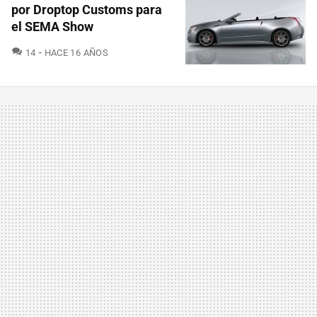
por Droptop Customs para
el SEMA Show
COMENTARIOS
14
HACE 16 AÑOS