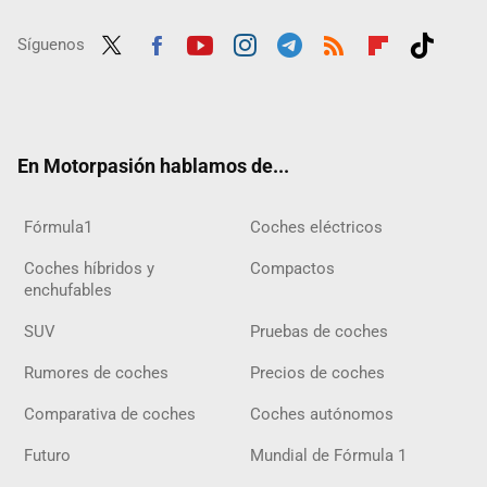
Síguenos
Twit
Fac
Yout
Inst
Tele
RSS
Flip
Tikt
ter
ebo
ube
agra
gra
boar
ok
ok
m
m
d
En Motorpasión hablamos de...
Fórmula1
Coches eléctricos
Coches híbridos y
Compactos
enchufables
SUV
Pruebas de coches
Rumores de coches
Precios de coches
Comparativa de coches
Coches autónomos
Futuro
Mundial de Fórmula 1