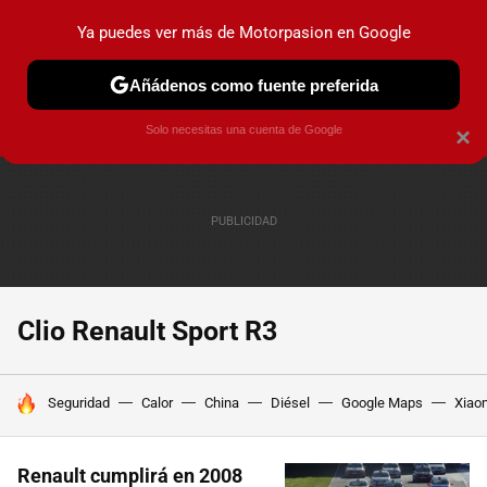
Ya puedes ver más de Motorpasion en Google
PRUEBAS
COCHES ELÉCTRICOS
OBSERVATORIO
F1
Añádenos como fuente preferida
Solo necesitas una cuenta de Google
×
Clio Renault Sport R3
HOY SE HABLA DE
Seguridad
Calor
China
Diésel
Google Maps
Xiao
Renault cumplirá en 2008