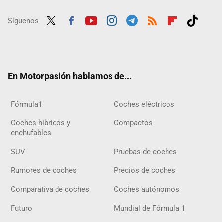
Síguenos
Twit
Fac
Yout
Inst
Tele
RSS
Flip
Tikt
ter
ebo
ube
agra
gra
boar
ok
ok
m
m
d
En Motorpasión hablamos de...
Fórmula1
Coches eléctricos
Coches híbridos y
Compactos
enchufables
SUV
Pruebas de coches
Rumores de coches
Precios de coches
Comparativa de coches
Coches autónomos
Futuro
Mundial de Fórmula 1