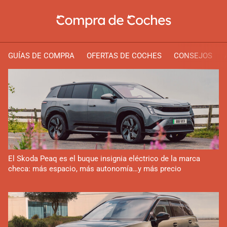
GUÍAS DE COMPRA
OFERTAS DE COCHES
CONSEJOS
El Skoda Peaq es el buque insignia eléctrico de la marca
checa: más espacio, más autonomía…y más precio