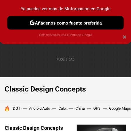
Ya puedes ver más de Motorpasion en Google
PRUEBAS
COCHES ELÉCTRICOS
OBSERVATORIO
F1
Añádenos como fuente preferida
Solo necesitas una cuenta de Google
×
Classic Design Concepts
HOY SE HABLA DE
DGT
Android Auto
Calor
China
GPS
Google Maps
Classic Design Concepts