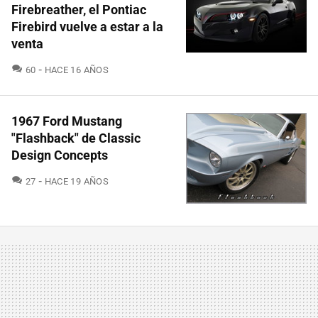
Firebreather, el Pontiac
Firebird vuelve a estar a la
venta
COMENTARIOS
60
HACE 16 AÑOS
1967 Ford Mustang
"Flashback" de Classic
Design Concepts
COMENTARIOS
27
HACE 19 AÑOS