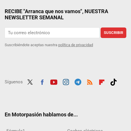
RECIBE "Arranca que nos vamos", NUESTRA
NEWSLETTER SEMANAL
SUSCRIBIR
Suscribiéndote aceptas nuestra
política de privacidad
Síguenos
Twit
Fac
Yout
Inst
Tele
RSS
Flip
Tikt
ter
ebo
ube
agra
gra
boar
ok
ok
m
m
d
En Motorpasión hablamos de...